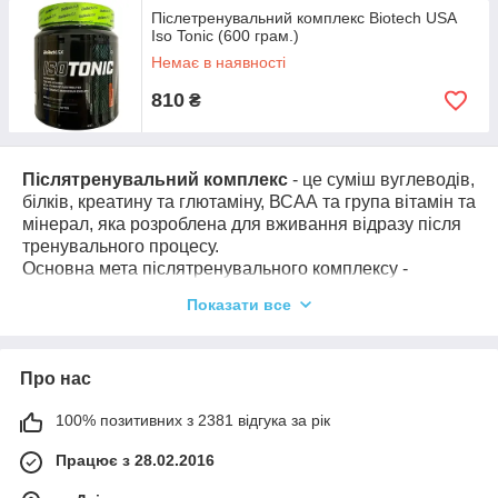
Післетренувальний комплекс Biotech USA
Iso Tonic (600 грам.)
Немає в наявності
810
₴
Післятренувальний комплекс
- це суміш вуглеводів,
білків, креатину та глютаміну, ВСАА та група вітамін та
мінерал, яка розроблена для вживання відразу після
тренувального процесу.
Основна мета післятренувального комплексу -
допомогти швидко і якісно відновитися м'язам і в
Показати все
цілому всьому організму після інтенсивного тренінгу,
оскільки ці комплекси мають збалансовану кількість
компонентів для максимально швидкого відновлення.
Про нас
Вони зменшують розпад білків, активізують синтез
білка та поповнюють втрачені запаси енергії. Креатин,
100% позитивних з 2381 відгука за рік
який є однією з головних складових
післятренувального комплексу, стимулює зростання
Працює з 28.02.2016
сили та м'язової маси. Білки беруть участь у
відновлювальному процесі та зростанні м'язових