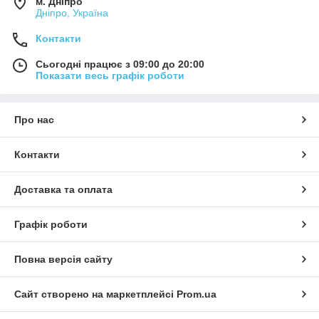
м. Дніпро
тканин. Вуглеводи впливають на приплив енергії,
Дніпро, Україна
глутамін бере участь у синтезі амінокислот, а вітаміни
та мінерали зміцнюють імунітет спортсмена, без них
Контакти
неможливе повноцінне відновлення організму.
Сьогодні працює з 09:00 до 20:00
Післятренувальний комплекс слід приймати через 20-
Показати весь графік роботи
40 хвилин після тренувального процесу для
максимально ефективного результату.
Післятренувальний комплекс купити
Ви можете у
Про нас
нашому
інтернет магазин спортивного харчування
a-shock.com.ua
за найвигіднішими цінами!
Контакти
Доставка та оплата
Графік роботи
Повна версія сайту
Сайт створено на маркетплейсі
Prom.ua