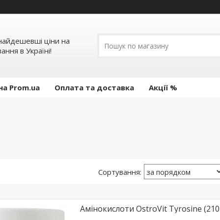
 найдешевші ціни на
ання в Україні!
на Prom.ua
Оплата та доставка
Акції %
Амінокислоти OstroVit Tyrosine (210