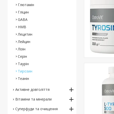
Глютамін
Гліцин
GABA
HMB
Лецитин
Лейцин
Лізін
Серін
Таурін
Тирозин
Теанін
Активне довголіття
Вітаміни та мінерали
Суперфуди та очищення