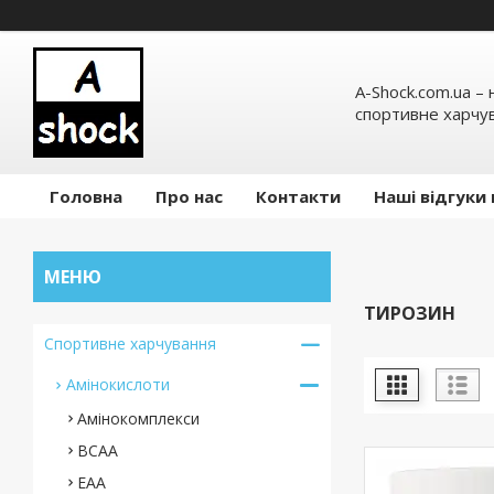
A-Shock.com.ua –
спортивне харчув
Головна
Про нас
Контакти
Наші відгуки 
ТИРОЗИН
Спортивне харчування
Амінокислоти
Амінокомплекси
BCAA
ЕАА