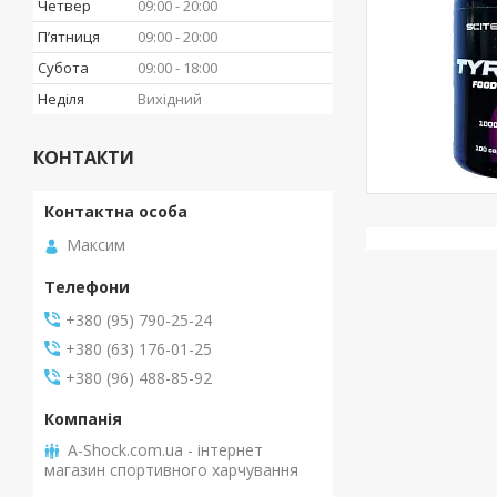
Четвер
09:00
20:00
Пʼятниця
09:00
20:00
Субота
09:00
18:00
Неділя
Вихідний
КОНТАКТИ
Максим
+380 (95) 790-25-24
+380 (63) 176-01-25
+380 (96) 488-85-92
A-Shock.com.ua - інтернет
магазин спортивного харчування