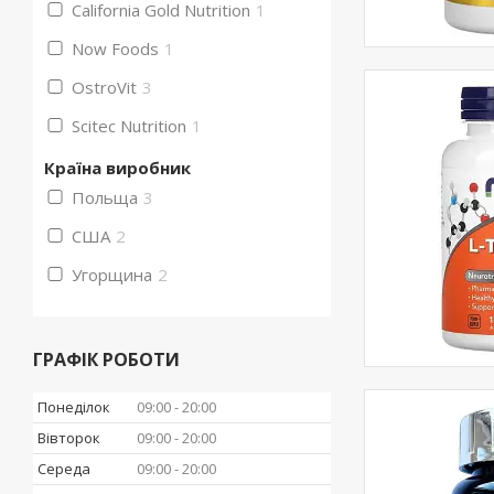
California Gold Nutrition
1
Now Foods
1
OstroVit
3
Scitec Nutrition
1
Країна виробник
Польща
3
США
2
Угорщина
2
ГРАФІК РОБОТИ
Понеділок
09:00
20:00
Вівторок
09:00
20:00
Середа
09:00
20:00