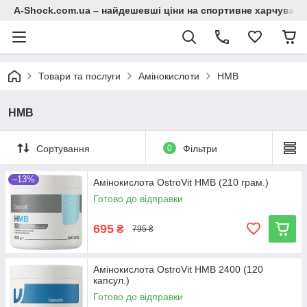
A-Shock.com.ua – найдешевші ціни на спортивне харчування
Товари та послуги
Амінокислоти
HMB
HMB
Сортування
0
Фільтри
–13%
Амінокислота OstroVit HMB (210 грам.)
Готово до відправки
695
₴
795 ₴
Амінокислота OstroVit HMB 2400 (120
капсул.)
Готово до відправки