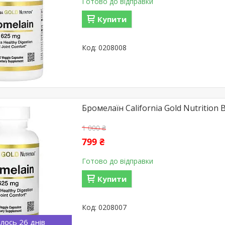
Готово до відправки
Купити
0208008
Бромелаїн California Gold Nutrition 
1 000 ₴
799 ₴
Готово до відправки
Купити
0208007
лось 26 днів