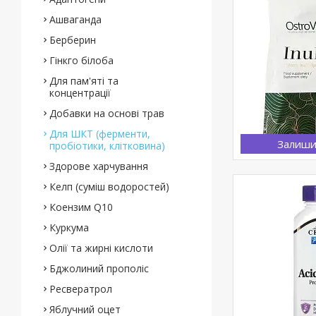
Ашваганда
Берберин
Гінкго білоба
Для пам'яті та
концентрації
Добавки на основі трав
Для ШКТ (ферменти,
Залиши
пробіотики, клітковина)
Здорове харчування
Келп (суміш водоростей)
Коензим Q10
Куркума
Олії та жирні кислоти
Бджолиний прополіс
Ресвератрол
Яблучний оцет