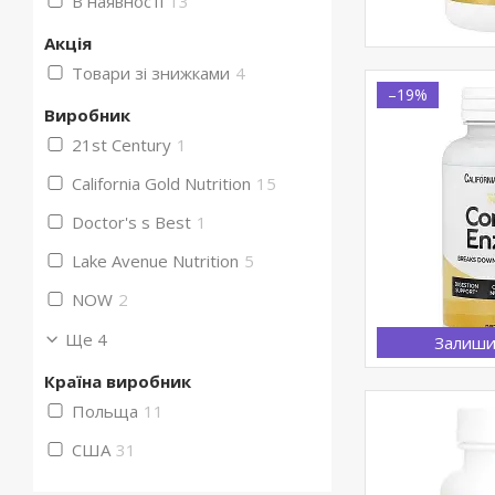
В наявності
13
Акція
Товари зі знижками
4
–19%
Виробник
21st Century
1
California Gold Nutrition
15
Doctor's s Best
1
Lake Avenue Nutrition
5
NOW
2
Ще 4
Залиши
Країна виробник
Польща
11
США
31