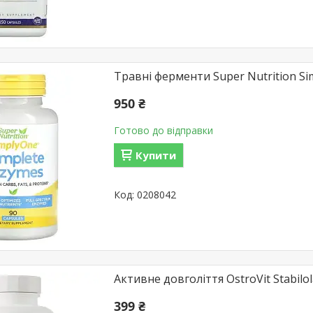
Травні ферменти Super Nutrition Si
950 ₴
Готово до відправки
Купити
0208042
Активне довголіття OstroVit Stabilola
399 ₴