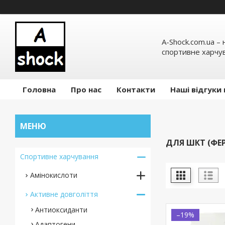
A-Shock.com.ua –
спортивне харчув
Головна
Про нас
Контакти
Наші відгуки 
ДЛЯ ШКТ (ФЕ
Спортивне харчування
Амінокислоти
Активне довголіття
Антиоксиданти
–19%
Адаптогени