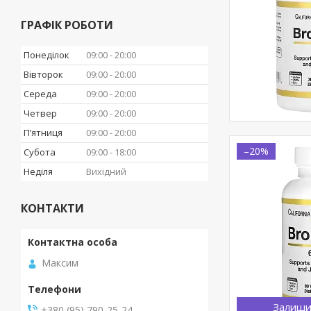
ГРАФІК РОБОТИ
Понеділок
09:00
20:00
Вівторок
09:00
20:00
Середа
09:00
20:00
Четвер
09:00
20:00
Пʼятниця
09:00
20:00
–20%
Субота
09:00
18:00
Неділя
Вихідний
КОНТАКТИ
Максим
Залиши
+380 (95) 790-25-24