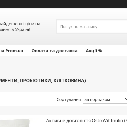
 найдешевші ціни на
ання в Україні!
на Prom.ua
Оплата та доставка
Акції %
РМЕНТИ, ПРОБІОТИКИ, КЛІТКОВИНА)
Активне довголіття OstroVit Inulin (