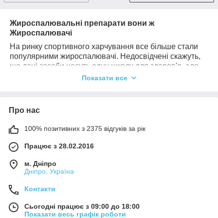
Жироспалювальні препарати вони ж
Жироспалювачі
На ринку спортивного харчування все більше стали
популярними жироспалювачі. Недосвідчені скажуть,
що дані засоби несуть одну шкоду для здоров'я, але
насправді
жироспалюючі препарати
у своєму складі
Показати все
мають вітаміни та мінерали, амінокислоти, корисні
компоненти, а також рослинні екстракти, які не
завдають шкоди організму, а навпаки позитивно
Про нас
впливають на прискорення втрати ваги. Вони є
стимуляторами, допомагаючи переробляти жирові
100% позитивних з 2375 відгуків за рік
відкладення енергію. Жирозпалюючі препарати мають
різну ефективність на чоловічий та жіночий організми.
Працює з 28.02.2016
Жінки важче розлучаються з накопиченим жиром,
саме тому для них ці препарати будуть набагато
м. Дніпро
Дніпро, Україна
ефективнішими з низьковуглеводною дієтою.
Препарати для спалювання жиру блокують апетит,
Контакти
усувають почуття голоду, прискорюють метаболізм,
виводять зайву рідину з організму, прискорюють
Сьогодні працює з 09:00 до 18:00
розпад жирів при інтенсивному тренінгу, збільшують
Показати весь графік роботи