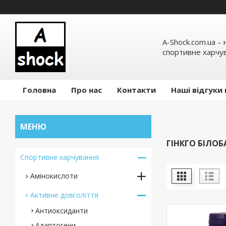
A-Shock.com.ua –
спортивне харчув
Головна
Про нас
Контакти
Наші відгуки 
ГІНКГО БІЛОБ
Спортивне харчування
Амінокислоти
Активне довголіття
Антиоксиданти
Адаптогени