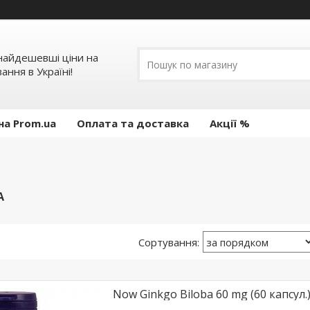
 найдешевші ціни на
ання в Україні!
на Prom.ua
Оплата та доставка
Акції %
А
Now Ginkgo Biloba 60 mg (60 капсул.