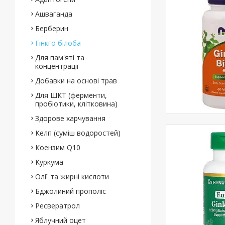
Ашваганда
Берберин
Гінкго білоба
Для пам'яті та
концентрації
Добавки на основі трав
Для ШКТ (ферменти,
пробіотики, клітковина)
Здорове харчування
Келп (суміш водоростей)
Коензим Q10
Куркума
Олії та жирні кислоти
Бджолиний прополіс
Ресвератрол
Яблучний оцет