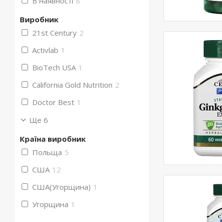
В наявності
8
Виробник
21st Century
2
Activlab
1
BioTech USA
1
California Gold Nutrition
2
Doctor Best
1
Ще 6
Країна виробник
Польща
5
США
12
США(Угорщина)
1
Угорщина
1