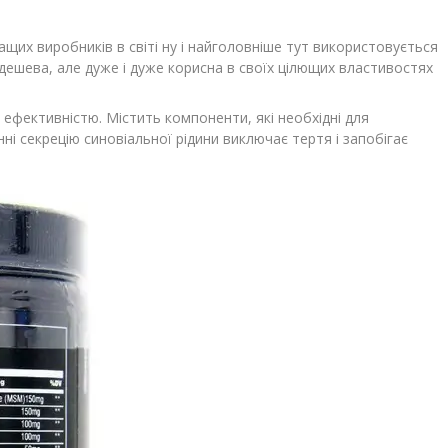
щих виробників в світі ну і найголовніше тут використовується
е дешева, але дуже і дуже корисна в своїх цілющих властивостях
фективністю. Містить компоненти, які необхідні для
і секрецію синовіальної рідини виключає тертя і запобігає