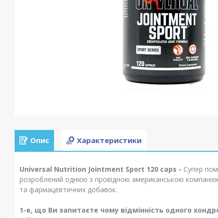
Опис
Характеристики
Universal
Nutrition
Jointment
Sport
120
caps
-
Супер пом
розроблений однією з провідною американською компанією
та фармацевтичних добавок.
1-е, що Ви запитаєте чому відмінність одного хондр