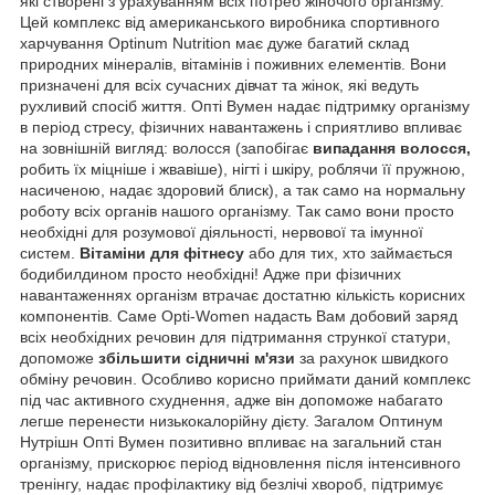
які створені з урахуванням всіх потреб жіночого організму.
Цей комплекс від американського виробника спортивного
харчування Optinum Nutrition має дуже багатий склад
природних мінералів, вітамінів і поживних елементів. Вони
призначені для всіх сучасних дівчат та жінок, які ведуть
рухливий спосіб життя. Опті Вумен надає підтримку організму
в період стресу, фізичних навантажень і сприятливо впливає
на зовнішній вигляд: волосся (запобігає
випадання волосся,
робить їх міцніше і жвавіше), нігті і шкіру, роблячи її пружною,
насиченою, надає здоровий блиск), а так само на нормальну
роботу всіх органів нашого організму. Так само вони просто
необхідні для розумової діяльності, нервової та імунної
систем.
Вітаміни для фітнесу
або для тих, хто займається
бодибилдином просто необхідні! Адже при фізичних
навантаженнях організм втрачає достатню кількість корисних
компонентів. Саме Opti-Women надасть Вам добовий заряд
всіх необхідних речовин для підтримання стрункої статури,
допоможе
збільшити сідничні м'язи
за рахунок швидкого
обміну речовин. Особливо корисно приймати даний комплекс
під час активного схуднення, адже він допоможе набагато
легше перенести низькокалорійну дієту. Загалом Оптинум
Нутрішн Опті Вумен позитивно впливає на загальний стан
організму, прискорює період відновлення після інтенсивного
тренінгу, надає профілактику від безлічі хвороб, підтримує