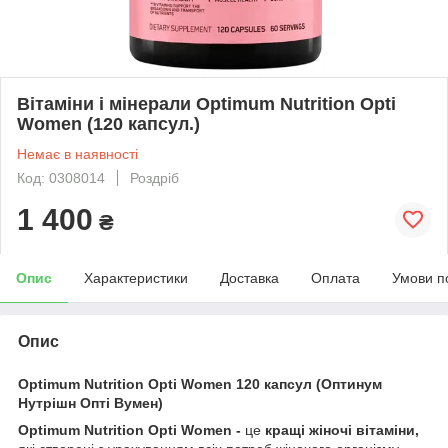
Вітаміни і мінерали Optimum Nutrition Opti
Women (120 капсул.)
Немає в наявності
Код: 0308014
Роздріб
1 400
₴
Опис
Характеристики
Доставка
Оплата
Умови п
Опис
Optimum Nutrition Opti Women 120 капсул (Оптинум
Нутрішн Опті Вумен)
Optimum Nutrition Opti Women -
це
кращі жіночі вітаміни,