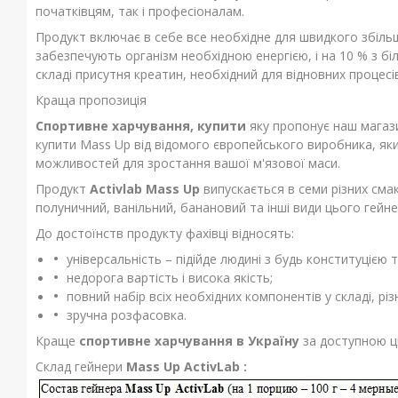
початківцям, так і професіоналам.
Продукт включає в себе все необхідне для швидкого збільш
забезпечують організм необхідною енергією, і на 10 % з бі
складі присутня креатин, необхідний для відновних процесі
Краща пропозиція
Спортивне харчування, купити
яку пропонує наш магазин
купити Mass Up від відомого європейського виробника, як
можливостей для зростання вашої м'язової маси.
Продукт
Activlab Mass Up
випускається в семи різних сма
полуничний, ванільний, банановий та інші види цього гейн
До достоїнств продукту фахівці відносять:
універсальність – підійде людині з будь конституцією т
недорога вартість і висока якість;
повний набір всіх необхідних компонентів у складі, різ
зручна розфасовка.
Краще
спортивне харчування в Україну
за доступною ці
Склад гейнери
Mass Up ActivLab :