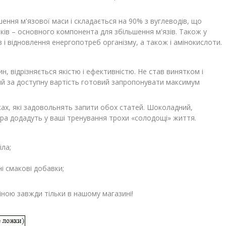
ення м'язової маси і складається на 90% з вуглеводів, що
лків – основного компонента для збільшення м'язів. Також у
в і відновлення енергопотреб організму, а також і амінокислоти.
, відрізняється якістю і ефективністю. Не став винятком і
ий за доступну вартість готовий запропонувати максимум
ках, які задовольнять запити обох статей. Шоколадний,
ера додадуть у ваші тренування трохи «солодощі» життя.
іла;
ні смакові добавки;
ною завжди тільки в нашому магазині!