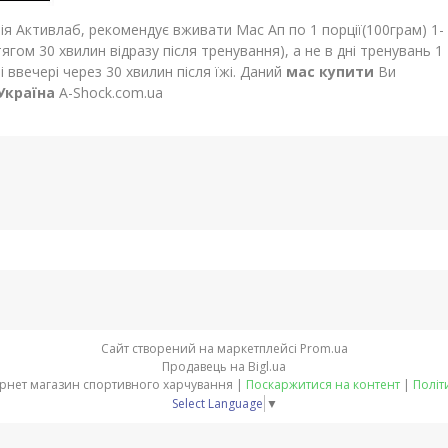
я Активлаб, рекомендує вживати Мас Ап по 1 порції(100грам) 1-
тягом 30 хвилин відразу після тренування), а не в дні тренувань 1
 ввечері через 30 хвилин після їжі. Даний
мас купити
Ви
Україна
A-Shock.com.ua
Сайт створений на маркетплейсі
Prom.ua
Продавець на Bigl.ua
A-Shock.com.ua - інтернет магазин спортивного харчування |
Поскаржитися на контент
|
Політ
Select Language
▼