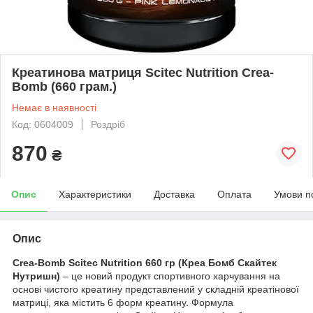
Креатинова матриця Scitec Nutrition Crea-
Bomb (660 грам.)
Немає в наявності
Код: 0604009
Роздріб
870
₴
Опис
Характеристики
Доставка
Оплата
Умови п
Опис
Crea-Bomb Scitec Nutrition 660 гр (Креа Бомб Скайтек
Нутришн)
– це новий продукт спортивного харчування на
основі чистого креатину представлений у складній креатінової
матриці, яка містить 6 форм креатину. Формула