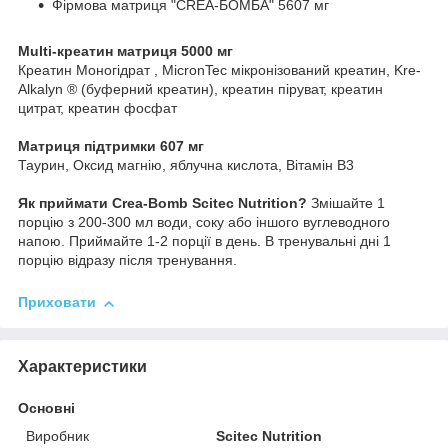
Фірмова матриця "CREA-БОМБА" 5607 мг
Multi-
креатин
матриця
5000
мг
Креатин Моногідрат , MicronTec мікронізований креатин, Kre-
Alkalyn ® (буферний креатин), креатин піруват, креатин
цитрат, креатин фосфат
Матриця
підтримки
607
мг
Таурин, Оксид магнію, яблучна кислота, Вітамін В3
Як
приймати
Crea-Bomb Scitec Nutrition?
Змішайте 1
порцію з 200-300 мл води, соку або іншого вуглеводного
напою. Приймайте 1-2 порції в день. В тренувальні дні 1
порцію відразу після тренування.
Приховати
Характеристики
Основні
Виробник
Scitec Nutrition