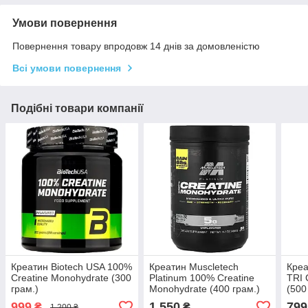
Умови повернення
Повернення товару впродовж 14 днів за домовленістю
Всі умови повернення
Подібні товари компанії
Креатин Biotech USA 100%
Креатин Muscletech
Креа
Creatine Monohydrate (300
Platinum 100% Creatine
TRI
грам.)
Monohydrate (400 грам.)
(500
999
1 550
799
₴
₴
1 200 ₴