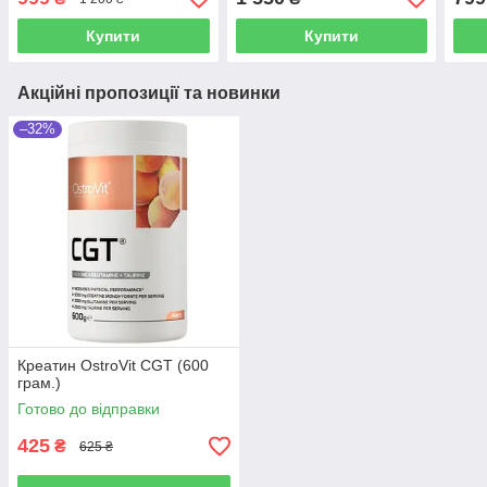
Купити
Купити
Акційні пропозиції та новинки
–32%
Креатин OstroVit CGT (600
грам.)
Готово до відправки
425
₴
625 ₴