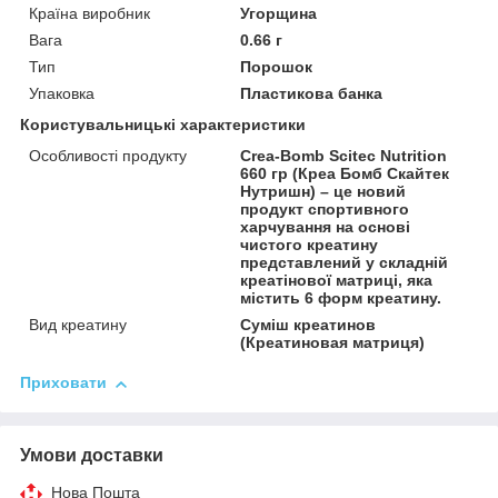
Країна виробник
Угорщина
Вага
0.66 г
Тип
Порошок
Упаковка
Пластикова банка
Користувальницькі характеристики
Особливості продукту
Crea-Bomb Scitec Nutrition
660 гр (Креа Бомб Скайтек
Нутришн) – це новий
продукт спортивного
харчування на основі
чистого креатину
представлений у складній
креатінової матриці, яка
містить 6 форм креатину.
Вид креатину
Суміш креатинов
(Креатиновая матриця)
Приховати
Умови доставки
Нова Пошта