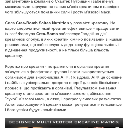
запатентована компанією Скайтек Нутришин і забезпечує
максимальне харчування ваших м'язів креатином в наслідок
чого збільшуються показники сили і росту м'язової маси.
Сила
Crea-Bomb Scitec Nutrition
у розмаїтті креатину. Не
варто сперечатися який креатин ефективніше – краще взяти
їх все! Формула
Crea-Bomb
забезпечує "подвійна дія"
креатинові сполук, в яких креатин хімічно пов'язаний з іншими
речовинами, що забезпечують додаткову функціональність і
підвищення продуктивності, а не тільки більша кількість
креатину.
Коротко про креатин - потрапляючи в організм креатин
зв'язується з фосфатною групою і потім використовується
організмом для виробництва АТФ. Як відомо, АТФ це основне
і найбільш універсальне джерело енергії для всіх біохімічних
процесів, що протікають в організмі. Результатом вживання
креатину стане зростання м'язових волокон, збільшення
"сухої" м'язової маси, а отже, і прогрес у силових результатах.
Атлет застосовуючий креатин може тренуватися інтенсивніше
і його успіхи будуть помітнішими.