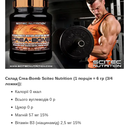
Склад Crea-Bomb Scitec Nutrition (1
порція
= 6
гр
(3/4
ложки
)):
Калорії 0 ккал
Всього вуглеводів 0 р
Цукор 0 р
Магній 57 мг 15%
Вітамін В3 (ніацинамід) 2,5 мг 15%