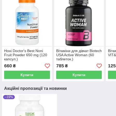
Ноні Doctor's Best Noni
Вітаміни для дівчат Biotech
Віта
Fruit Powder 650 mg (120
USA Active Woman (60
VIT&
капсул.)
таблеток.)
660
785
125
₴
₴
Купити
Купити
Акційні пропозиції та новинки
–19%