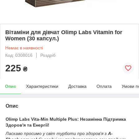
Вітаміни для дівчат Olimp Labs Vitamin for
Women (30 капсул.)
Немає в наявності
Код: 0308016
Роздріб
225
₴
Опис
Характеристики
Доставка
Оплата
Умови п
Опис
Olimp Labs Vita-Min Multiple Plus: Незамінна Підтримка
Здоров'я та Енергії!
Ласкаво просимо у світ турботи про здоров'я з
A-