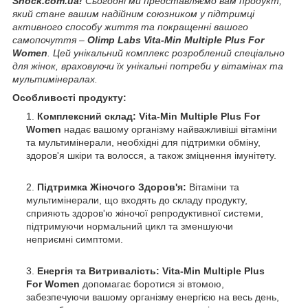
Shock.com.ua!
Сьогодні ми представляємо вам продукт,
який стане вашим надійним союзником у підтримці
активного способу життя та покращенні вашого
самопочуття –
Olimp Labs Vita-Min Multiple Plus For
Women
. Цей унікальний комплекс розроблений спеціально
для жінок, враховуючи їх унікальні потреби у вітамінах та
мультимінералах.
Особливості продукту:
Комплексний склад: Vita-Min Multiple Plus For
Women
надає вашому організму найважливіші вітаміни
та мультимінерали, необхідні для підтримки обміну,
здоров'я шкіри та волосся, а також зміцнення імунітету.
Підтримка Жіночого Здоров'я:
Вітаміни та
мультимінерали, що входять до складу продукту,
сприяють здоров'ю жіночої репродуктивної системи,
підтримуючи нормальний цикл та зменшуючи
неприємні симптоми.
Енергія та Витривалість: Vita-Min Multiple Plus
For Women
допомагає боротися зі втомою,
забезпечуючи вашому організму енергією на весь день,