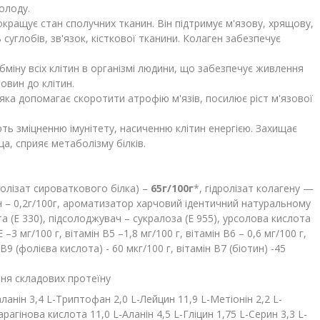
олоду.
покращує стан сполучних тканин. Він підтримує м'язову, хрящову,
 суглобів, зв'язок, кісткової тканини. Колаген забезпечує
іну всіх клітин в організмі людини, що забезпечує живлення
овин до клітин.
яка допомагає скоротити атрофію м'язів, посилює ріст м'язової
ють зміцненню імунітету, насиченню клітин енергією. Захищає
, сприяє метаболізму білків.
дролізат сироваткового білка) –
65г/100г
*
, гідролізат колагену —
 – 0,2г/100г, ароматизатор харчовий ідентичний натуральному
 (Е 330), підсолоджувач – сукралоза (Е 955), урсолова кислота
Е –3 мг/100 г, вітамін В5 –1,8 мг/100 г, вітамін В6 – 0,6 мг/100 г,
н В9 (фолієва кислота) - 60 мкг/100 г, вітамін В7 (біотин) -45
ння складових протеїну
аланін 3,4 L-Триптофан 2,0 L-Лейцин 11,9 L-Метіонін 2,2 L-
парагінова кислота 11,0 L-Аланін 4,5 L-Гліцин 1,75 L-Серин 3,3 L-