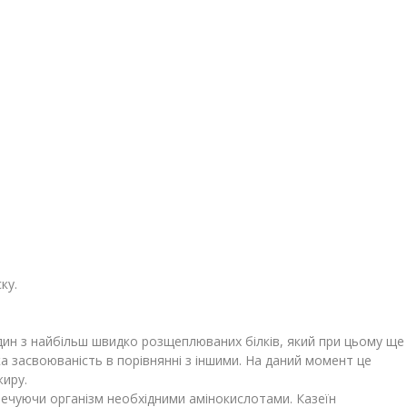
ку.
 один з найбільш швидко розщеплюваних білків, який при цьому ще
ока засвоюваність в порівнянні з іншими. На даний момент це
жиру.
зпечуючи організм необхідними амінокислотами. Казеїн