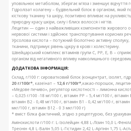
уповільнює метаболізм, зберігає м'яза і зменшує відчуття г
Гідролізат колагену – будівельний білок в організмі, який 
кісткову тканину та шкіру, позитивно впливає на рухливість
природну красу шкіри, силу і блиск волосся і нігтів.
Лецитин — один з найважливіших компонентів жирового обм
нервової системи і здійснює транспортування корисних реч
Урсолова кислота – потужний біологічно активну сполуку, 
тканини, підтримує рівень цукру в крові і холестерину.
Швейцарський комплекс вітамінів групи С, РР, Е, В – сприя
організм від негативного впливу навколишнього середовища
ДОДАТКОВА ІНФОРМАЦІЯ:
Склад, г/100 г: сироватковий білок (концентрат, ізолят, гі
20 г/100г*
, казеїнат –
12,6 г/100г*
,какао-порошок, лецитин
«Медове печиво», регулятор кислотності – лимонна кислота
– 0,025 г/100 -18 мг/100 г, вітамін РР – 5,4 мг/100 г, вітамін 
вітамін В2 - 0,48 мг/100 г, вітамін В1 - 0,42 мг/100 г, вітамі
мкг/100 г, вітамін В12 - 0 3 мкг/100 г)
* вміст білка фактичний, згідно з рецептурою, без урахува
Амінокислоти г/100 г: L-Ізолейцин 4,88 L-Лізин 10,0 L-Феніл
Треонін 4,8 L-Валін 5,05 L-Гістидин 2,42 L-Аргінін 1,75 L-Ас