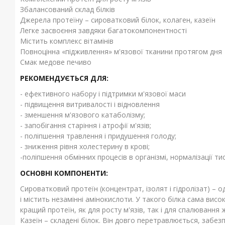
Збалансований склад білків
Джерела протеїну – сироватковий білок, колаген, казеїн
Легке засвоєння завдяки багатокомпонентності
Містить комплекс вітамінів
Повноцінна «підживлення» м'язової тканини протягом дня
Смак медове печиво
РЕКОМЕНДУЄТЬСЯ ДЛЯ:
- ефективного набору і підтримки м'язової маси
- підвищення витривалості і відновлення
- зменшення м'язового катаболізму;
- запобігання старіння і атрофії м'язів;
- поліпшення травлення і придушення голоду;
- зниження рівня холестерину в крові;
-поліпшення обмінних процесів в організмі, нормалізації тис
ОСНОВНІ КОМПОНЕНТИ:
Сироватковий протеїн (концентрат, ізолят і гідролізат) –
і містить незамінні амінокислоти. У такого білка сама вис
кращий протеїн, як для росту м'язів, так і для спалювання 
Казеїн – складені білок. Він довго перетравлюється, забе