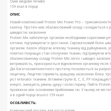
Смак медове печиво
159 ккал в порції
ОПИС
Новий комплексний Protein Mix Power Pro – трикомпонентна
казеїну. Протеїн має збалансований склад і складається з рі
швидкістю засвоєння.
Protein Mix забезпечує організм необхідними корисними ре
клітини, підтримуючи їх зростання. Сироватковий білок шв
організм. Казеїн зберігає м'язову тканину від руйнування, 
помітно покращує стан сполучних тканин, підтримуючи м'яз
збалансованому складу Protein Mix легко і швидко засвоюєт
витривалість, прискорюється відновлення організму після 
Дія багатокомпонентного протеїну посилюється за рахунок
лецитину. Лецитин сприяють кращому засвоєнню білка. Урсо
ріст м'язової тканини. Вітаміни групи В, С, Е, РР покращу
енергії, знижують рівень цукру і холестерину. Пийте Prote
проміжках між основними прийомами їжі. У ньому не містит
а в одній порції всього 159 ккал
ОСОБЛИВІСТЬ:
Комплексний протеїн для росту м'язів