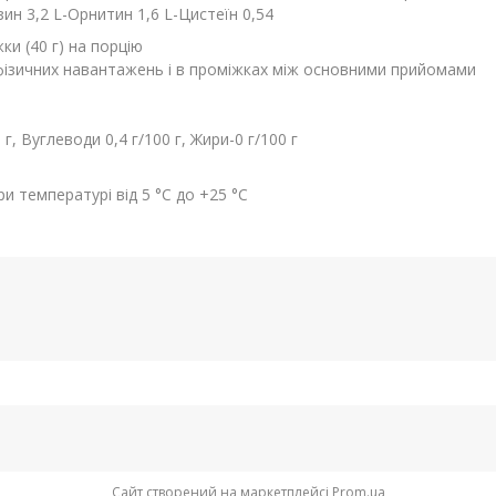
зин 3,2 L-Орнитин 1,6 L-Цистеїн 0,54
ки (40 г) на порцію
ля фізичних навантажень і в проміжках між основними прийомами
 г, Вуглеводи 0,4 г/100 г, Жири-0 г/100 г
ри температурі від 5 °С до +25 °С
Сайт створений на маркетплейсі
Prom.ua