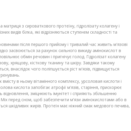
 матриця з сироваткового протеїну, гідролізату колагену і
зних видів білка, які відрізняються ступенем складності та
човинами після першого прийому і тривалий час живить м'язові
идко засвоюється за рахунок сильного викиду амінокислот в
уповільнює обмін речовин і пригнічує голод. Гідролізат колагену
ову, хрящову, кісткову тканину та шкіру. Завдяки такому
ься, внаслідок чого поліпшується ріст м'язів, підвищується
тренувань.
 вмісту в ньому вітамінного комплексу, урсоловая кислоти і
лова кислота запобігає атрофії м'язів, старіння, прискорює
ють відновлення, зміцнюють імунітет і сприяють збільшенню
in Mix перед сном, щоб забезпечити м'язи амінокислотами або в
ься шкідливих жирів. Протеїн має ніжний смак медового печива,