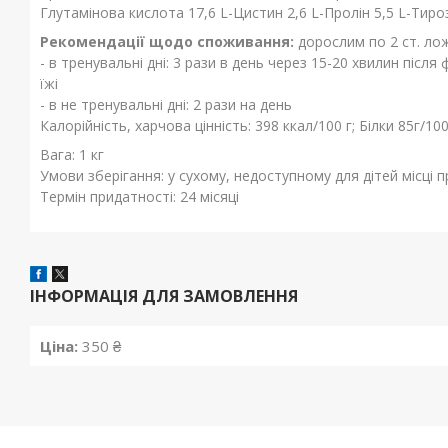
Глутамінова кислота 17,6 L-Цистин 2,6 L-Пролін 5,5 L-Тиро
Рекомендації щодо споживання:
дорослим по 2 ст. лож
- в тренувальні дні: 3 рази в день через 15-20 хвилин піс
їжі
- в не тренувальні дні: 2 рази на день
Калорійність, харчова цінність: 398 ккал/100 г; Білки 85г/100
Вага: 1 кг
Умови зберігання: у сухому, недоступному для дітей місці п
Термін придатності: 24 місяці
ІНФОРМАЦІЯ ДЛЯ ЗАМОВЛЕННЯ
Ціна:
350 ₴