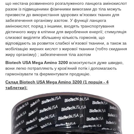
що нестача розвиненого розгалуженого ланцюга амінокислот
разом із підвищеними фізичними вимогами до тіла можуть
призвести до використання здорових м'язових тканин для
забезпечення організму азотом. У функції ланцюга
амінокислот, поряд з іншими, входять транспортування
дієтичного жиру в клітини для вироблення енергії; стимуляція
слизової виділяти збільшену кількість гормонів, що
відповідають за розвиток слабкої м'язової тканини, а також за
мобілізацію жирних кислот з жирової тканини (тобто скидання
жиру організму) ; забезпечення тіла азотом
Biotech USA Mega Amino 3200
всмоктуються дуже швидко,
вони легко потрапляють у кров'яний потік і допомагають
гармонізувати та ферментувати продукцію.
Склад Biotech USA Mega Amino 3200 (1 порція - 4
таблетки):