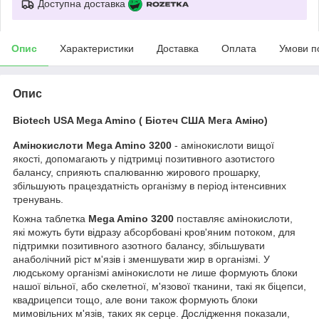
Доступна доставка
Опис
Характеристики
Доставка
Оплата
Умови п
Опис
Biotech USA Mega Amino ( Біотеч США Мега Аміно)
Амінокислоти Mega Amino 3200
- амінокислоти вищої
якості, допомагають у підтримці позитивного азотистого
балансу, сприяють спалюванню жирового прошарку,
збільшують працездатність організму в період інтенсивних
тренувань.
Кожна таблетка
Mega Amino 3200
поставляє амінокислоти,
які можуть бути відразу абсорбовані кров'яним потоком, для
підтримки позитивного азотного балансу, збільшувати
анаболічний ріст м'язів і зменшувати жир в організмі. У
людському організмі амінокислоти не лише формують блоки
нашої вільної, або скелетної, м'язової тканини, такі як біцепси,
квадрицепси тощо, але вони також формують блоки
мимовільних м'язів, таких як серце. Дослідження показали,