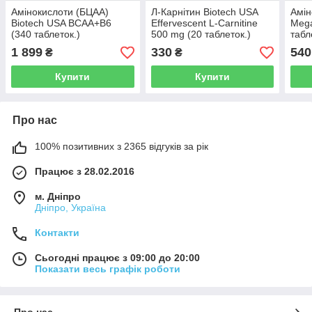
Амінокислоти (БЦАА)
Л-Карнітин Biotech USA
Амін
Biotech USA BCAA+B6
Effervescent L-Carnitine
Mega
(340 таблеток.)
500 mg (20 таблеток.)
табл
1 899
330
540
₴
₴
Купити
Купити
Про нас
100% позитивних з 2365 відгуків за рік
Працює з 28.02.2016
м. Дніпро
Дніпро, Україна
Контакти
Сьогодні працює з 09:00 до 20:00
Показати весь графік роботи