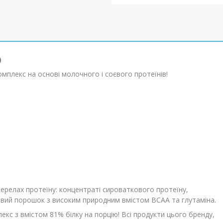
)
омплекс на основі молочного і соєвого протеїнів!
ерелах протеїну: концентраті сироваткового протеїну,
новий порошок з високим природним вмістом BCAA та глутаміна.
екс з вмістом 81% білку на порцію! Всі продукти цього бренду,