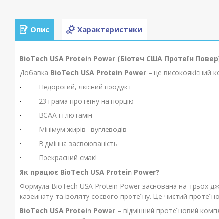
Опис
Характеристики
BioTech USA Protein Power (Біотеч США Протеїн Повер
Добавка
BioTech USA Protein Power
– це високоякісний к
·
Недорогий, якісний продукт
·
23 грама протеїну на порцію
·
BCAA і глютамін
·
Мінімум жирів і вуглеводів
·
Відмінна засвоюваність
·
Прекрасний смак!
Як
працює
BioTech USA Protein Power?
Формула BioTech USA Protein Power заснована на трьох дж
казеинату та ізоляту соєвого протеїну. Це чистий протеї
BioTech USA Protein Power
– відмінний протеїновий компл