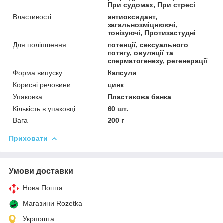
При судомах, При стресі
Властивості
антиоксидант,
загальнозміцнюючі,
тонізуючі, Протизастудні
Для поліпшення
потенції, сексуального
потягу, овуляції та
сперматогенезу, регенерації
Форма випуску
Капсули
Корисні речовини
цинк
Упаковка
Пластикова банка
Кількість в упаковці
60 шт.
Вага
200 г
Приховати
Умови доставки
Нова Пошта
Магазини Rozetka
Укрпошта