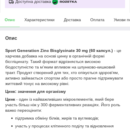
Доступна доставка
Опис
Характеристики
Доставка
Оплата
Умови п
Опис
Sport Generation Zinc Bisglycinate 30 mg (60 капсул.)
- це
харчова добавка на основі цинку в органічній формі
бісгліцинату. Такий формат відрізняється високою
біодоступністю та м'яким впливом на шлунково-кишковий
тракт. Продукт створений для тих, хто опікується здоров'ям,
активно займається спортом або просто прагне підтримувати
життєвий тонус на високому рівні.
Цинк: значення для організму
Цинк
- один із найважливіших мікроелементів, який бере
участь більш ніж у 300 ферментативних реакціях. Його роль
важко переоцінити:
підтримка обміну білків, жирів та вуглеводів;
участь у процесах клітинного поділу та відновлення