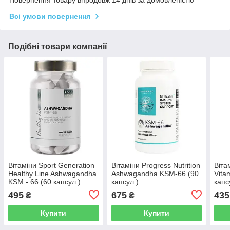
Повернення товару впродовж 14 днів за домовленістю
Всі умови повернення
Подібні товари компанії
Вітаміни Sport Generation
Вітаміни Progress Nutrition
Віта
Healthy Line Ashwagandha
Ashwagandha KSM-66 (90
Vita
KSM - 66 (60 капсул.)
капсул.)
капс
495
675
435
₴
₴
Купити
Купити