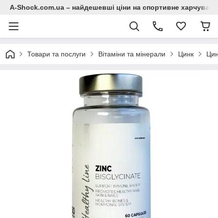
A-Shock.com.ua – найдешевші ціни на спортивне харчування
Товари та послуги
Вітаміни та мінерали
Цинк
Цин