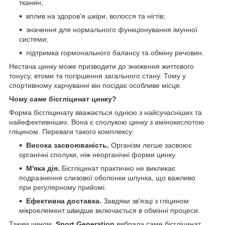
тканин;
вплив на здоров'я шкіри, волосся та нігтів;
значення для нормального функціонування імунної
системи;
підтримка гормонального балансу та обміну речовин.
Нестача цинку може призводити до зниження життєвого
тонусу, втоми та погіршення загального стану. Тому у
спортивному харчуванні він посідає особливе місце.
Чому саме бісгліцинат цинку?
Форма бісгліцинату вважається однією з найсучасніших та
найефективніших. Вона є сполукою цинку з амінокислотою
гліцином. Переваги такого комплексу:
Висока засвоюваність.
Організм легше засвоює
органічні сполуки, ніж неорганічні форми цинку.
М'яка дія.
Бісгліцинат практично не викликає
подразнення слизової оболонки шлунка, що важливо
при регулярному прийомі.
Ефективна доставка.
Завдяки зв'язці з гліцином
мікроелемент швидше включається в обмінні процеси.
Таким чином,
Sport Generation
вибрала саме бісгліцинат,