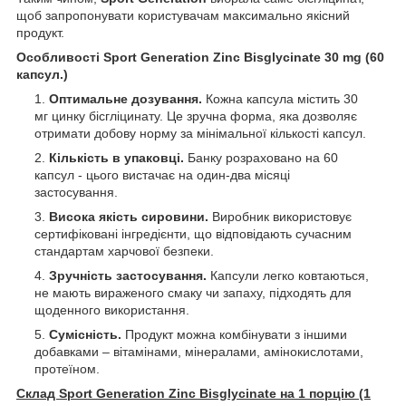
щоб запропонувати користувачам максимально якісний
продукт.
Особливості Sport Generation Zinc Bisglycinate 30 mg (60
капсул.)
Оптимальне дозування.
Кожна капсула містить 30
мг цинку бісгліцинату. Це зручна форма, яка дозволяє
отримати добову норму за мінімальної кількості капсул.
Кількість в упаковці.
Банку розраховано на 60
капсул - цього вистачає на один-два місяці
застосування.
Висока якість сировини.
Виробник використовує
сертифіковані інгредієнти, що відповідають сучасним
стандартам харчової безпеки.
Зручність застосування.
Капсули легко ковтаються,
не мають вираженого смаку чи запаху, підходять для
щоденного використання.
Сумісність.
Продукт можна комбінувати з іншими
добавками – вітамінами, мінералами, амінокислотами,
протеїном.
Склад Sport Generation Zinc Bisglycinate на 1 порцію (1