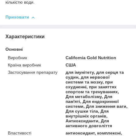
кількістю води.
Приховати
Характеристики
Основні
Виробник
California Gold Nutrition
Країна виробник
США
Застосування препарату
для імунітету, для серця та
судин, для нервової
системи та мозку, при
схудненні, при заняттях
спортом та тренуваннях,
Для метаболізму, Для
пам'яті, Для ендокринної
системи, Для зниження ваги,
Для сушки тіла, Для
внутрішніх органів,
Антиоксиданти, Для
активного довголіття
Властивості
антиоксидант, комплексні,