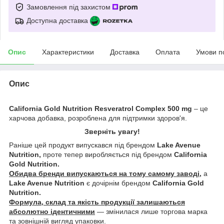
Замовлення під захистом
Доступна доставка
Опис
Характеристики
Доставка
Оплата
Умови п
Опис
California Gold Nutrition Resveratrol Complex 500 mg
– це
харчова добавка, розроблена для підтримки здоров'я.
Зверніть увагу!
Раніше цей продукт випускався під брендом
Lake Avenue
Nutrition,
проте тепер виробляється під брендом
California
Gold Nutrition.
Обидва бренди випускаються на тому самому заводі
,
а
Lake Avenue Nutrition
є дочірнім брендом
California Gold
Nutrition.
Формула, склад та якість продукції залишаються
абсолютно ідентичними
— змінилася лише торгова марка
та зовнішній вигляд упаковки.