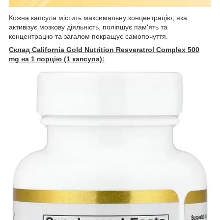
Кожна капсула містить максимальну концентрацію, яка
активізує мозкову діяльність, поліпшує пам'ять та
концентрацію та загалом покращує самопочуття.
Склад
California Gold Nutrition Resveratrol Complex 500
mg
на 1 порцію (1 капсула):