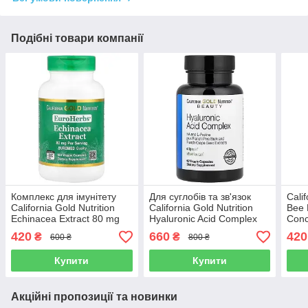
Подібні товари компанії
Комплекс для імунітету
Для суглобів та зв'язок
Calif
California Gold Nutrition
California Gold Nutrition
Bee 
Echinacea Extract 80 mg
Hyaluronic Acid Complex
Conc
(180 капсул.)
(60 капсул.)
mg (
420
660
420
₴
₴
600 ₴
800 ₴
Купити
Купити
Акційні пропозиції та новинки