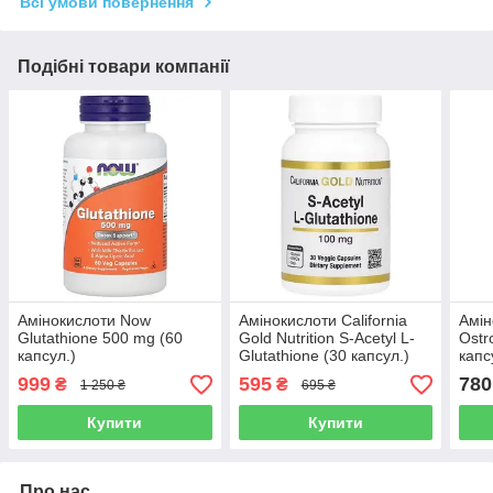
Всі умови повернення
Подібні товари компанії
Амінокислоти Now
Амінокислоти California
Амін
Glutathione 500 mg (60
Gold Nutrition S-Acetyl L-
Ostr
капсул.)
Glutathione (30 капсул.)
капс
999
595
780
₴
₴
1 250 ₴
695 ₴
Купити
Купити
Про нас