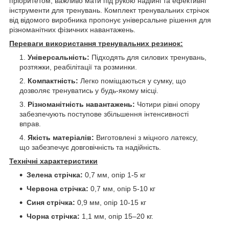
пріоритетом, важливо мати під рукою надійні та ефективні
інструменти для тренувань. Комплект тренувальних стрічок
від відомого виробника пропонує універсальне рішення для
різноманітних фізичних навантажень.
Переваги використання тренувальних резинок:
Універсальність:
Підходять для силових тренувань,
розтяжки, реабілітації та розминки.
Компактність:
Легко поміщаються у сумку, що
дозволяє тренуватись у будь-якому місці.
Різноманітність навантажень:
Чотири рівні опору
забезпечують поступове збільшення інтенсивності
вправ.
Якість матеріалів:
Виготовлені з міцного латексу,
що забезпечує довговічність та надійність.
Технічні характеристики
Зелена стрічка:
0,7 мм, опір 1-5 кг
Червона стрічка:
0,7 мм, опір 5-10 кг
Синя стрічка:
0,9 мм, опір 10-15 кг
Чорна стрічка:
1,1 мм, опір 15–20 кг.