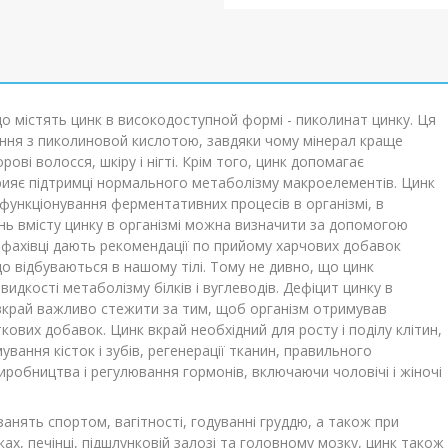
що містять цинк в високодоступной формі - пиколинат цинку. Ця
ання з пиколиновой кислотою, завдяки чому мінерал краще
ві волосся, шкіру і нігті. Крім того, цинк допомагає
прияє підтримці нормального метаболізму макроелементів. Цинк
ункціонування ферментативних процесів в організмі, в
вень вмісту цинку в організмі можна визначити за допомогою
ких фахівці дають рекомендації по прийому харчових добавок
 що відбуваються в нашому тілі. Тому не дивно, що цинк
идкості метаболізму білків і вуглеводів. Дефіцит цинку в
 вкрай важливо стежити за тим, щоб організм отримував
кових добавок. Цинк вкрай необхідний для росту і поділу клітин,
вання кісток і зубів, регенерації тканин, правильного
иробництва і регулювання гормонів, включаючи чоловічі і жіночі
занять спортом, вагітності, годуванні груддю, а також при
ах, печінці, підшлунковій залозі та головному мозку, цинк також