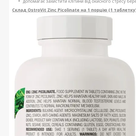
допомагає захистити клітини від окисного стресу бере 
Склад OstroVit Zinc Picolinate на 1 порцію (1 таблетку)