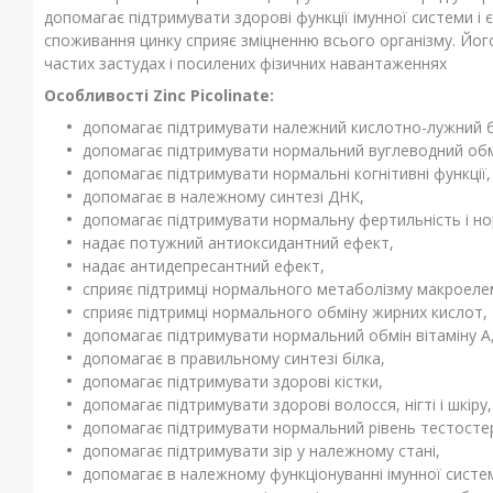
допомагає підтримувати здорові функції імунної системи 
споживання цинку сприяє зміцненню всього організму. Його
частих застудах і посилених фізичних навантаженнях
Особливості Zinc Picolinate:
допомагає підтримувати належний кислотно-лужний 
допомагає підтримувати нормальний вуглеводний обм
допомагає підтримувати нормальні когнітивні функції,
допомагає в належному синтезі ДНК,
допомагає підтримувати нормальну фертильність і н
надає потужний антиоксидантний ефект,
надає антидепресантний ефект,
сприяє підтримці нормального метаболізму макроеле
сприяє підтримці нормального обміну жирних кислот,
допомагає підтримувати нормальний обмін вітаміну А
допомагає в правильному синтезі білка,
допомагає підтримувати здорові кістки,
допомагає підтримувати здорові волосся, нігті і шкіру,
допомагає підтримувати нормальний рівень тестостер
допомагає підтримувати зір у належному стані,
допомагає в належному функціонуванні імунної систе