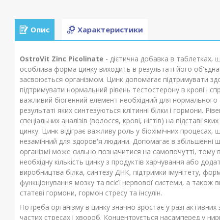
Опис
Характеристики
OstroVit Zinc Picolinate
- дієтична добавка в таблетках, 
особлива форма цинку виходить в результаті його об'єдн
засвоюється організмом. Цинк допомагає підтримувати здоро
підтримувати нормальний рівень тестостерону в крові і с
важливий біогенний елемент необхідний для нормального ф
результаті яких синтезуються клітинні білки і гормони. Рі
спеціальних аналізів (волосся, крові, нігтів) на підставі я
цинку. Цинк відіграє важливу роль у біохімічних процесах,
незамінний для здоров'я людини. Допомагає в збільшенні шв
організмі може сильно позначитися на самопочутті, тому
необхідну кількість цинку з продуктів харчування або додат
виробництва білка, синтезу ДНК, підтримки імунітету, форму
функціонування мозку та всієї нервової системи, а також в
статеві гормони, гормон стресу та інсулін.
Потреба організму в цинку значно зростає у разі активних 
частих стресах і хвороб. Концентрується насамперед у нирк