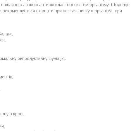
і є важливою ланкою антиоксидантної систем організму. Щоденне
 рекомендується вживати при нестачі цинку в організмі, при
баланс,
ін,
ормальну репродуктивну функцію,
ментів,
,
ону в крові,
ми,