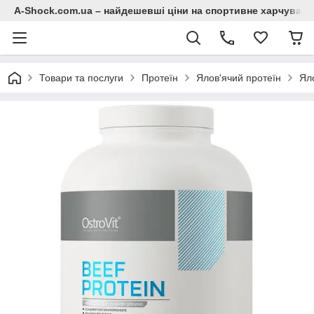
A-Shock.com.ua – найдешевші ціни на спортивне харчування
Товари та послуги
Протеїн
Ялов'ячий протеїн
Яло