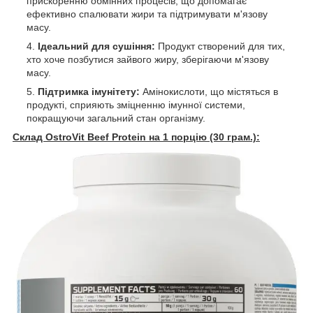
прискоренню обмінних процесів, що допомагає
ефективно спалювати жири та підтримувати м'язову
масу.
Ідеальний для сушіння:
Продукт створений для тих,
хто хоче позбутися зайвого жиру, зберігаючи м'язову
масу.
Підтримка імунітету:
Амінокислоти, що містяться в
продукті, сприяють зміцненню імунної системи,
покращуючи загальний стан організму.
Склад OstroVit Beef Protein на 1 порцію (30 грам.):