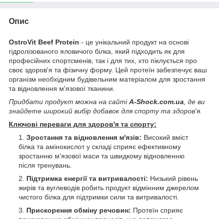
Опис
OstroVit Beef Protein
- це унікальний продукт на основі
гідролізованого яловичого білка, який підходить як для
професійних спортсменів, так і для тих, хто піклується про
своє здоров'я та фізичну форму. Цей протеїн забезпечує ваш
організм необхідним будівельним матеріалом для зростання
та відновлення м'язової тканини.
Придбати продукт можна на сайті
A-Shock.com.ua
, де ви
знайдете широкий вибір добавок для спорту та здоров'я.
Ключові переваги для здоров'я та спорту:
Зростання та відновлення м'язів:
Високий вміст
білка та амінокислот у складі сприяє ефективному
зростанню м'язової маси та швидкому відновленню
після тренувань.
Підтримка енергії та витривалості:
Низький рівень
жирів та вуглеводів робить продукт відмінним джерелом
чистого білка для підтримки сили та витривалості.
Прискорення обміну речовин:
Протеїн сприяє