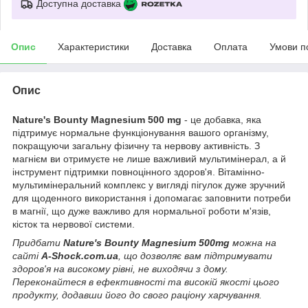
Доступна доставка
Опис
Характеристики
Доставка
Оплата
Умови п
Опис
Nature's Bounty Magnesium 500 mg
- це добавка, яка
підтримує нормальне функціонування вашого організму,
покращуючи загальну фізичну та нервову активність. З
магнієм ви отримуєте не лише важливий мультимінерал, а й
інструмент підтримки повноцінного здоров'я. Вітамінно-
мультимінеральний комплекс у вигляді пігулок дуже зручний
для щоденного використання і допомагає заповнити потреби
в магнії, що дуже важливо для нормальної роботи м'язів,
кісток та нервової системи.
Придбати
Nature's Bounty Magnesium 500mg
можна на
сайті
A-Shock.com.ua
, що дозволяє вам підтримувати
здоров'я на високому рівні, не виходячи з дому.
Переконайтеся в ефективності та високій якості цього
продукту, додавши його до свого раціону харчування.