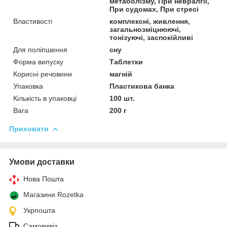
метаболізму, При невралгії,
При судомах, При стресі
Властивості
комплексні, живлення,
загальнозміцнюючі,
тонізуючі, заспокійливі
Для поліпшення
сну
Форма випуску
Таблетки
Корисні речовини
магній
Упаковка
Пластикова банка
Кількість в упаковці
100 шт.
Вага
200 г
Приховати
Умови доставки
Нова Пошта
Магазини Rozetka
Укрпошта
Самовивіз