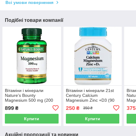
Всі умови повернення
Подібні товари компанії
Вітаміни і мінерали
Вітаміни і мінерали 21st
Віта
Nature's Bounty
Century Calcium
Natu
Magnesium 500 mg (200
Magnesium Zinc +D3 (90
Magn
таблеток.)
таблеток.)
Vita
899
250
375
₴
₴
350 ₴
Купити
Купити
Акційні пропозиції та новинки