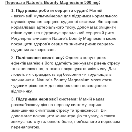
Переваги Nature's Bounty Magnesium 500 mg:
Підтримка роботи серця та судин:
Магній
- важливий мультимінерал для підтримки нормального
функціонування серцево-судинної системи. Він сприяє
нормалізації артеріального тиску, допомагає зміцнити
стінки судин та підтримує правильний серцевий ритм.
Регулярне вживання Nature's Bounty Magnesium може
покращити здоров'я серця та знизити ризик серцево-
судинних захворювань.
Поліпшення якості сну:
Одним з популярних
ефектів магнію є його здатність знижувати рівень стресу
та занепокоєння, а також покращувати якість сну. Для
людей, які страждають від безсоння чи труднощів із
засинанням, Nature's Bounty Magnesium може стати
чудовим рішенням для відновлення повноцінного
відпочинку.
Підтримка нервової системи:
Магній надає
розслаблюючу дію на нервову систему, сприяє
зменшенню симптомів стресу та тривожності. Він
допомагає покращити концентрацію та увагу, а також
знижує частоту головного болю, пов'язаного з нервовим
перенапругою.