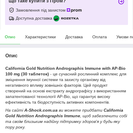
Що таке купити з Пром?
Замовлення під захистом
Доступна доставка
Опис
Характеристики
Доставка
Оплата
Умови п
Опис
California Gold Nutrition Andrographis Immune with AP-Bio
100 mg (30 таблеток)
- це сучасний рослинний комплекс для
зміцнення імунної системи та захисту організму від
негативного впливу зовнішніх факторів. Цей продукт
створений на основі екстракту андрографісу з використанням
запатентованої технології AP-Bio, що гарантує високу
ефективність та біодоступність активних компонентів.
На сайті
A-Shock.com.ua
ви можете придбати
California
Gold Nutrition Andrographis Immune
, щоб забезпечити собі
та своїм близьким надійну підтримку здоров'я у будь-яку
пору року.