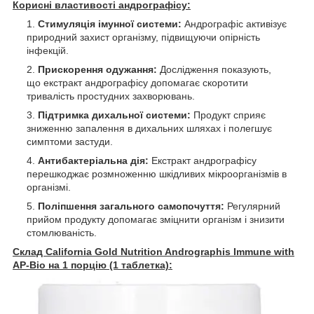
Корисні властивості андрографісу:
Стимуляція імунної системи:
Андрографіс активізує
природний захист організму, підвищуючи опірність
інфекцій.
Прискорення одужання:
Дослідження показують,
що екстракт андрографісу допомагає скоротити
тривалість простудних захворювань.
Підтримка дихальної системи:
Продукт сприяє
зниженню запалення в дихальних шляхах і полегшує
симптоми застуди.
Антибактеріальна дія:
Екстракт андрографісу
перешкоджає розмноженню шкідливих мікроорганізмів в
організмі.
Поліпшення загального самопочуття:
Регулярний
прийом продукту допомагає зміцнити організм і знизити
стомлюваність.
Склад California Gold Nutrition Andrographis Immune with
AP-Bio на 1 порцію (1 таблетка):