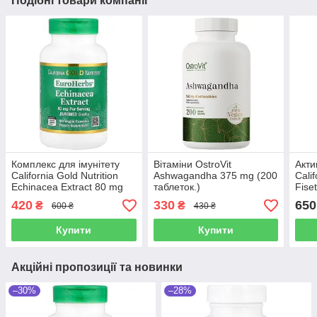
Подібні товари компанії
Комплекс для імунітету
Вітаміни OstroVit
Акти
California Gold Nutrition
Ashwagandha 375 mg (200
Calif
Echinacea Extract 80 mg
таблеток.)
Fise
(180 капсул.)
mg (
420
330
650
₴
₴
600 ₴
430 ₴
Купити
Купити
Акційні пропозиції та новинки
–30%
–28%