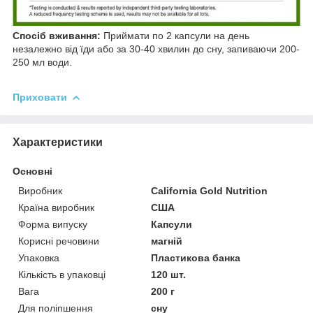
Спосіб вживання:
Приймати по 2 капсули на день
незалежно від їди або за 30-40 хвилин до сну, запиваючи 200-
250 мл води.
Приховати
Характеристики
Основні
Виробник
California Gold Nutrition
Країна виробник
США
Форма випуску
Капсули
Корисні речовини
магній
Упаковка
Пластикова банка
Кількість в упаковці
120 шт.
Вага
200 г
Для поліпшення
сну