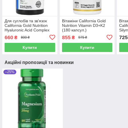
Для суглобів та зв'язок
Вітаміни California Gold
Віта
California Gold Nutrition
Nutrition Vitamin D3+K2
Calif
Hyaluronic Acid Complex
(180 капсул.)
Sily
(60 капсул.)
капс
660
855
725
₴
₴
800 ₴
975 ₴
Купити
Купити
Акційні пропозиції та новинки
–25%