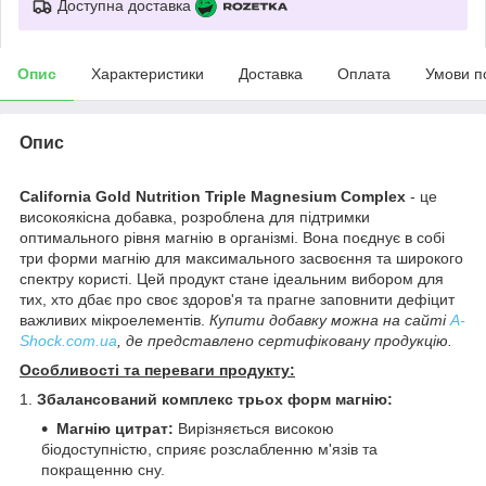
Доступна доставка
Опис
Характеристики
Доставка
Оплата
Умови п
Опис
California Gold Nutrition Triple Magnesium Complex
- це
високоякісна добавка, розроблена для підтримки
оптимального рівня магнію в організмі. Вона поєднує в собі
три форми магнію для максимального засвоєння та широкого
спектру користі. Цей продукт стане ідеальним вибором для
тих, хто дбає про своє здоров'я та прагне заповнити дефіцит
важливих мікроелементів.
Купити добавку можна на сайті
A-
Shock.com.ua
, де представлено сертифіковану продукцію.
Особливості та переваги продукту:
1.
Збалансований комплекс трьох форм магнію:
Магнію цитрат:
Вирізняється високою
біодоступністю, сприяє розслабленню м'язів та
покращенню сну.