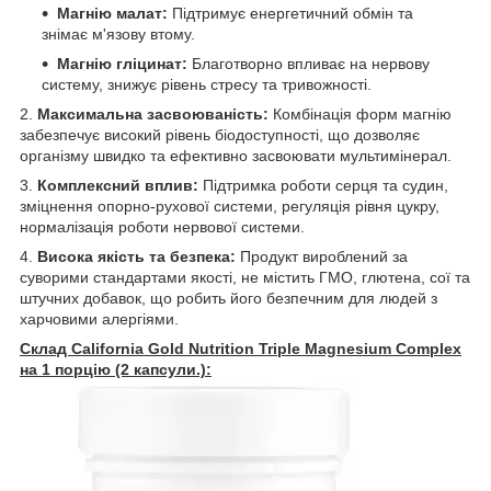
Магнію малат:
Підтримує енергетичний обмін та
знімає м'язову втому.
Магнію гліцинат:
Благотворно впливає на нервову
систему, знижує рівень стресу та тривожності.
2.
Максимальна засвоюваність:
Комбінація форм магнію
забезпечує високий рівень біодоступності, що дозволяє
організму швидко та ефективно засвоювати мультимінерал.
3.
Комплексний вплив:
Підтримка роботи серця та судин,
зміцнення опорно-рухової системи, регуляція рівня цукру,
нормалізація роботи нервової системи.
4.
Висока якість та безпека:
Продукт вироблений за
суворими стандартами якості, не містить ГМО, глютена, сої та
штучних добавок, що робить його безпечним для людей з
харчовими алергіями.
Склад California Gold Nutrition Triple Magnesium Complex
на 1 порцію (2 капсули.):