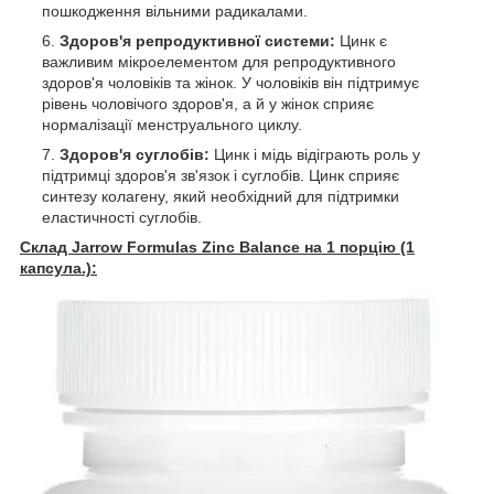
пошкодження вільними радикалами.
Здоров'я репродуктивної системи:
Цинк є
важливим мікроелементом для репродуктивного
здоров'я чоловіків та жінок. У чоловіків він підтримує
рівень чоловічого здоров'я, а й у жінок сприяє
нормалізації менструального циклу.
Здоров'я суглобів:
Цинк і мідь відіграють роль у
підтримці здоров'я зв'язок і суглобів. Цинк сприяє
синтезу колагену, який необхідний для підтримки
еластичності суглобів.
Склад Jarrow Formulas Zinc Balance на 1 порцію (1
капсула.):