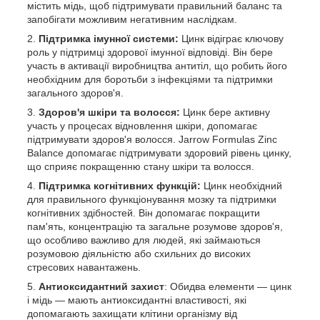
містить мідь, щоб підтримувати правильний баланс та
запобігати можливим негативним наслідкам.
Підтримка імунної системи:
Цинк відіграє ключову
роль у підтримці здорової імунної відповіді. Він бере
участь в активації виробництва антитіл, що робить його
необхідним для боротьби з інфекціями та підтримки
загального здоров'я.
Здоров'я шкіри та волосся:
Цинк бере активну
участь у процесах відновлення шкіри, допомагає
підтримувати здоров'я волосся. Jarrow Formulas Zinc
Balance допомагає підтримувати здоровий рівень цинку,
що сприяє покращенню стану шкіри та волосся.
Підтримка когнітивних функцій:
Цинк необхідний
для правильного функціонування мозку та підтримки
когнітивних здібностей. Він допомагає покращити
пам'ять, концентрацію та загальне розумове здоров'я,
що особливо важливо для людей, які займаються
розумовою діяльністю або схильних до високих
стресових навантажень.
Антиоксидантний захист
: Обидва елементи — цинк
і мідь — мають антиоксидантні властивості, які
допомагають захищати клітини організму від