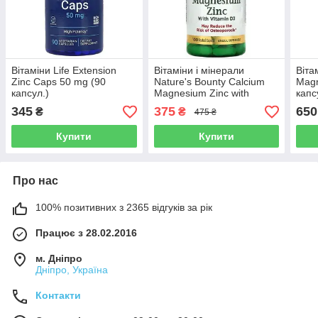
Вітаміни Life Extension
Вітаміни і мінерали
Віта
Zinc Caps 50 mg (90
Nature's Bounty Calcium
Magn
капсул.)
Magnesium Zinc with
капс
Vitamin D3 (100 таблеток.)
345
375
650
₴
₴
475 ₴
Купити
Купити
Про нас
100% позитивних з 2365 відгуків за рік
Працює з 28.02.2016
м. Дніпро
Дніпро, Україна
Контакти