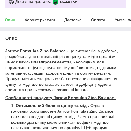
Доступна доставка
Опис
Характеристики
Доставка
Оплата
Умови п
Опис
Jarrow Formulas Zinc Balance
-
це високоякісна добавка,
розроблена для оптимізації рівня цинку та міді в організмі.
Цинк є важливим мікроелементом, необхідним для
нормального функціонування імунної системи, підтримки
когнітивних функцій, здоров'я шкіри та обміну речовин.
Продукт містить спеціально збалансоване співвідношення
цинку та міді, що допомагає запобігти дефіциту одного
елемента при високому споживанні іншого.
Особливості продукту Jarrow Formulas Zinc Balance:
Оптимальний баланс цинку та міді:
Одна з
головних особливостей Jarrow Formulas Zinc Balance
полягає в поєднанні цинку та міді. Часто при прийомі
великих доз цинку може виникати дефіцит міді, що
негативно позначається на організмі. Цей продукт