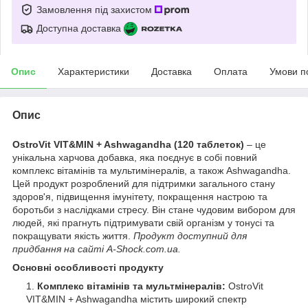
Замовлення під захистом
Доступна доставка
Опис
Характеристики
Доставка
Оплата
Умови п
Опис
OstroVit VIT&MIN + Ashwagandha (120 таблеток)
– це
унікальна харчова добавка, яка поєднує в собі повний
комплекс вітамінів та мультимінералів, а також Ashwagandha.
Цей продукт розроблений для підтримки загального стану
здоров'я, підвищення імунітету, покращення настрою та
боротьби з наслідками стресу. Він стане чудовим вибором для
людей, які прагнуть підтримувати свій організм у тонусі та
покращувати якість життя.
Продукт доступний для
придбання на сайті A-Shock.com.ua.
Основні особливості продукту
Комплекс вітамінів та мультмінералів:
OstroVit
VIT&MIN + Ashwagandha містить широкий спектр