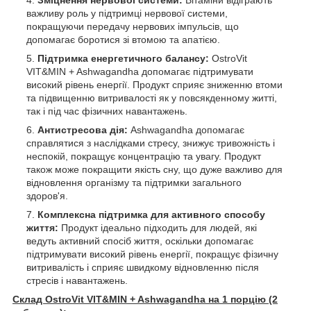
важливу роль у підтримці нервової системи,
покращуючи передачу нервових імпульсів, що
допомагає боротися зі втомою та апатією.
Підтримка енергетичного балансу:
OstroVit
VIT&MIN + Ashwagandha допомагає підтримувати
високий рівень енергії. Продукт сприяє зниженню втоми
та підвищенню витривалості як у повсякденному житті,
так і під час фізичних навантажень.
Антистресова дія:
Ashwagandha допомагає
справлятися з наслідками стресу, знижує тривожність і
неспокій, покращує концентрацію та увагу. Продукт
також може покращити якість сну, що дуже важливо для
відновлення організму та підтримки загального
здоров'я.
Комплексна підтримка для активного способу
життя:
Продукт ідеально підходить для людей, які
ведуть активний спосіб життя, оскільки допомагає
підтримувати високий рівень енергії, покращує фізичну
витривалість і сприяє швидкому відновленню після
стресів і навантажень.
Склад OstroVit VIT&MIN + Ashwagandha на 1 порцію (2