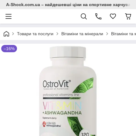
A-Shock.com.ua – найдешевші ціни на спортивне харчування
Товари та послуги
Вітаміни та мінерали
Вітаміни та 
–16%