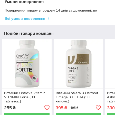
Умови повернення
Повернення товару впродовж 14 днів за домовленістю
Всі умови повернення
Подібні товари компанії
Вітаміни OstroVit Vitamin
Вітаміни омега 3 OstroVit
Віта
VIT&MIN Forte (90
Omega 3 ULTRA (90
Ashw
таблеток.)
капсул.)
табл
255
395
330
₴
₴
495 ₴