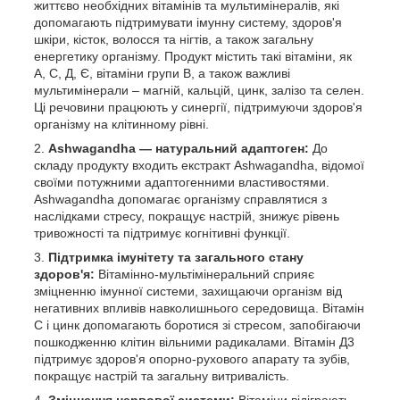
життєво необхідних вітамінів та мультимінералів, які
допомагають підтримувати імунну систему, здоров'я
шкіри, кісток, волосся та нігтів, а також загальну
енергетику організму. Продукт містить такі вітаміни, як
А, С, Д, Є, вітаміни групи В, а також важливі
мультимінерали – магній, кальцій, цинк, залізо та селен.
Ці речовини працюють у синергії, підтримуючи здоров'я
організму на клітинному рівні.
Ashwagandha — натуральний адаптоген:
До
складу продукту входить екстракт Ashwagandha, відомої
своїми потужними адаптогенними властивостями.
Ashwagandha допомагає організму справлятися з
наслідками стресу, покращує настрій, знижує рівень
тривожності та підтримує когнітивні функції.
Підтримка імунітету та загального стану
здоров'я:
Вітамінно-мультімінеральний сприяє
зміцненню імунної системи, захищаючи організм від
негативних впливів навколишнього середовища. Вітамін
С і цинк допомагають боротися зі стресом, запобігаючи
пошкодженню клітин вільними радикалами. Вітамін Д3
підтримує здоров'я опорно-рухового апарату та зубів,
покращує настрій та загальну витривалість.
Зміцнення нервової системи:
Вітаміни відіграють