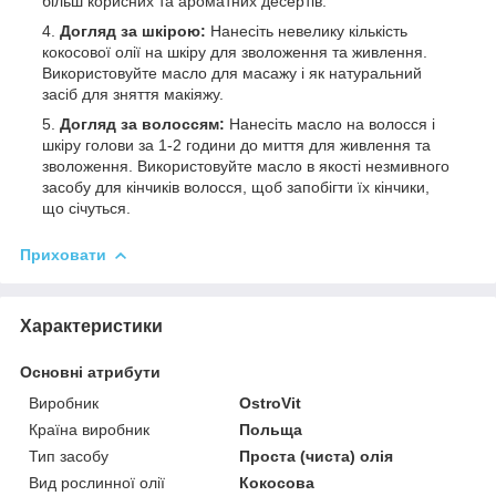
більш корисних та ароматних десертів.
Догляд за шкірою:
Нанесіть невелику кількість
кокосової олії на шкіру для зволоження та живлення.
Використовуйте масло для масажу і як натуральний
засіб для зняття макіяжу.
Догляд за волоссям:
Нанесіть масло на волосся і
шкіру голови за 1-2 години до миття для живлення та
зволоження. Використовуйте масло в якості незмивного
засобу для кінчиків волосся, щоб запобігти їх кінчики,
що січуться.
Приховати
Характеристики
Основні атрибути
Виробник
OstroVit
Країна виробник
Польща
Тип засобу
Проста (чиста) олія
Вид рослинної олії
Кокосова