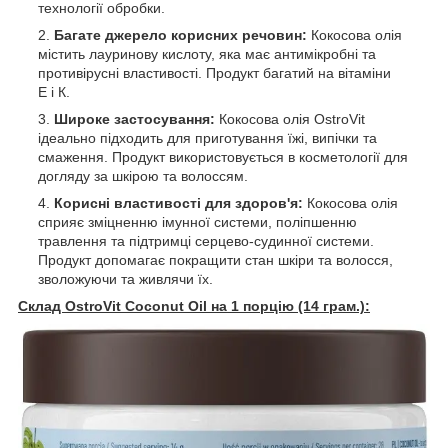
технології обробки.
Багате джерело корисних речовин:
Кокосова олія
містить лауринову кислоту, яка має антимікробні та
противірусні властивості. Продукт багатий на вітаміни
Е і К.
Широке застосування:
Кокосова олія OstroVit
ідеально підходить для приготування їжі, випічки та
смаження. Продукт використовується в косметології для
догляду за шкірою та волоссям.
Корисні властивості для здоров'я:
Кокосова олія
сприяє зміцненню імунної системи, поліпшенню
травлення та підтримці серцево-судинної системи.
Продукт допомагає покращити стан шкіри та волосся,
зволожуючи та живлячи їх.
Склад OstroVit Coconut Oil на 1 порцію (14 грам.):