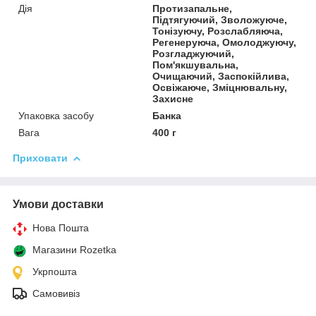
Дія
Протизапальне,
Підтягуючий, Зволожуюче,
Тонізуючу, Розслабляюча,
Регенеруюча, Омолоджуючу,
Розгладжуючий,
Пом'якшувальна,
Очищаючий, Заспокійлива,
Освіжаюче, Зміцнювальну,
Захисне
Упаковка засобу
Банка
Вага
400 г
Приховати
Умови доставки
Нова Пошта
Магазини Rozetka
Укрпошта
Самовивіз