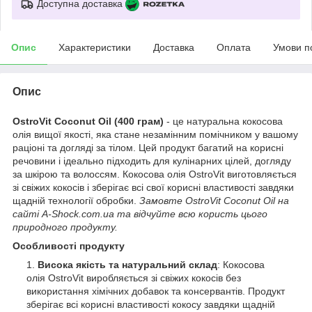
Доступна доставка
Опис
Характеристики
Доставка
Оплата
Умови п
Опис
OstroVit Coconut Oil (400 грам)
- це натуральна кокосова
олія вищої якості, яка стане незамінним помічником у вашому
раціоні та догляді за тілом. Цей продукт багатий на корисні
речовини і ідеально підходить для кулінарних цілей, догляду
за шкірою та волоссям. Кокосова олія OstroVit виготовляється
зі свіжих кокосів і зберігає всі свої корисні властивості завдяки
щадній технології обробки.
Замовте OstroVit Coconut Oil на
сайті A-Shock.com.ua та відчуйте всю користь цього
природного продукту.
Особливості продукту
Висока якість та натуральний склад
: Кокосова
олія OstroVit виробляється зі свіжих кокосів без
використання хімічних добавок та консервантів. Продукт
зберігає всі корисні властивості кокосу завдяки щадній