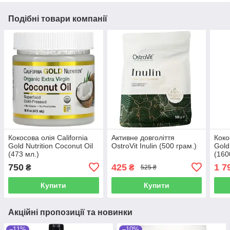
Подібні товари компанії
Кокосова олія California
Активне довголіття
Коко
Gold Nutrition Coconut Oil
OstroVit Inulin (500 грам.)
Gold
(473 мл.)
(160
750
425
1 7
₴
₴
525 ₴
Купити
Купити
Акційні пропозиції та новинки
–11%
–10%