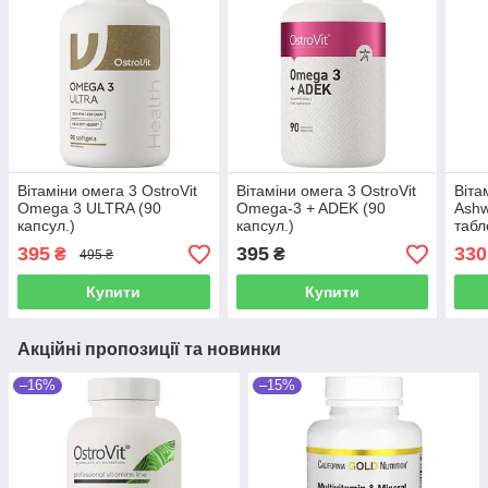
Вітаміни омега 3 OstroVit
Вітаміни омега 3 OstroVit
Віта
Omega 3 ULTRA (90
Omega-3 + ADEK (90
Ashw
капсул.)
капсул.)
табл
395
395
330
₴
₴
495 ₴
Купити
Купити
Акційні пропозиції та новинки
–16%
–15%