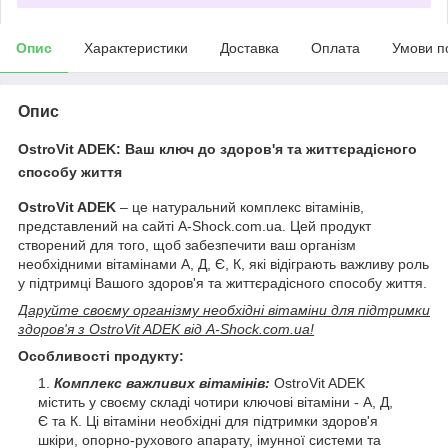
Опис
Характеристики
Доставка
Оплата
Умови п
Опис
OstroVit ADEK: Ваш ключ до здоров'я та життєрадісного
способу життя
OstroVit ADEK
– це натуральний комплекс вітамінів,
представлений на сайті A-Shock.com.ua. Цей продукт
створений для того, щоб забезпечити ваш організм
необхідними вітамінами А, Д, Є, К, які відіграють важливу роль
у підтримці Вашого здоров'я та життєрадісного способу життя.
Даруйте своєму організму необхідні вітаміни для підтримки
здоров'я з OstroVit ADEK від A-Shock.com.ua!
Особливості продукту:
Комплекс важливих вітамінів:
OstroVit ADEK
містить у своєму складі чотири ключові вітаміни - А, Д,
Є та К. Ці вітаміни необхідні для підтримки здоров'я
шкіри, опорно-рухового апарату, імунної системи та