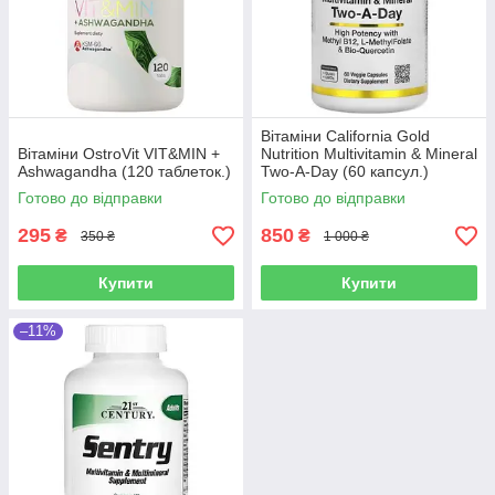
Вітаміни California Gold
Вітаміни OstroVit VIT&MIN +
Nutrition Multivitamin & Mineral
Ashwagandha (120 таблеток.)
Two-A-Day (60 капсул.)
Готово до відправки
Готово до відправки
295
850
₴
₴
350 ₴
1 000 ₴
Купити
Купити
–11%