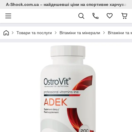
A-Shock.com.ua – найдешевші ціни на спортивне харчування
Товари та послуги
Вітаміни та мінерали
Вітаміни та 