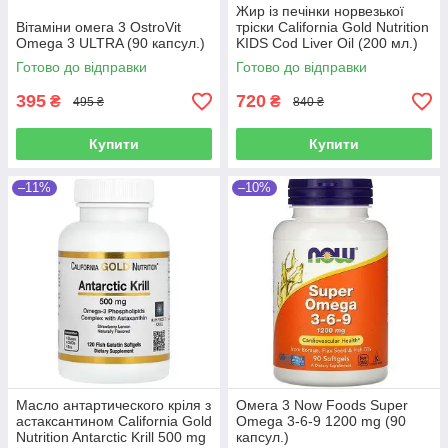
Жир із печінки норвезької
Вітаміни омега 3 OstroVit
тріски California Gold Nutrition
Omega 3 ULTRA (90 капсул.)
KIDS Cod Liver Oil (200 мл.)
Готово до відправки
Готово до відправки
395
720
₴
₴
495 ₴
840 ₴
Купити
Купити
–11%
–10%
Масло антартического кріля з
Омега 3 Now Foods Super
астаксантином California Gold
Omega 3-6-9 1200 mg (90
Nutrition Antarctic Krill 500 mg
капсул.)