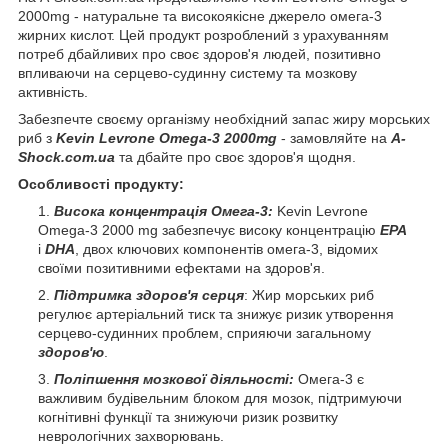
2000mg - натуральне та високоякісне джерело омега-3
жирних кислот. Цей продукт розроблений з урахуванням
потреб дбайливих про своє здоров'я людей, позитивно
впливаючи на серцево-судинну систему та мозкову
активність.
Забезпечте своєму організму необхідний запас жиру морських
риб з
Kevin Levrone Omega-3 2000mg
- замовляйте на
A-
Shock.com.ua
та дбайте про своє здоров'я щодня.
Особливості продукту:
Висока концентрація Омега-3:
Kevin Levrone
Omega-3 2000 mg забезпечує високу концентрацію
EPA
і
DHA
, двох ключових компонентів омега-3, відомих
своїми позитивними ефектами на здоров'я.
Підтримка здоров'я серця
: Жир морських риб
регулює артеріальний тиск та знижує ризик утворення
серцево-судинних проблем, сприяючи загальному
здоров'ю
.
Поліпшення мозкової діяльності:
Омега-3 є
важливим будівельним блоком для мозок, підтримуючи
когнітивні функції та знижуючи ризик розвитку
неврологічних захворювань.