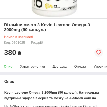
Вітаміни омега 3 Kevin Levrone Omega-3
2000mg (90 капсул.)
Немає в наявності
Код: 0501025
Роздріб
380
₴
Опис
Характеристики
Доставка
Оплата
Умови п
Опис
Kevin Levrone Omega-3 2000mg (90 капсул): Натуральна
підтримка здоров'я серця та мозку на A-Shock.com.ua
На A-Shock.com.ua представляємо Kevin Levrone Omega-3