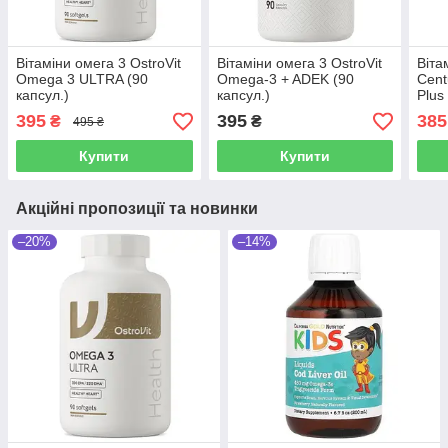
Вітаміни омега 3 OstroVit
Вітаміни омега 3 OstroVit
Віта
Omega 3 ULTRA (90
Omega-3 + ADEK (90
Cent
капсул.)
капсул.)
Plus
395
395
385
₴
₴
495 ₴
Купити
Купити
Акційні пропозиції та новинки
–20%
–14%