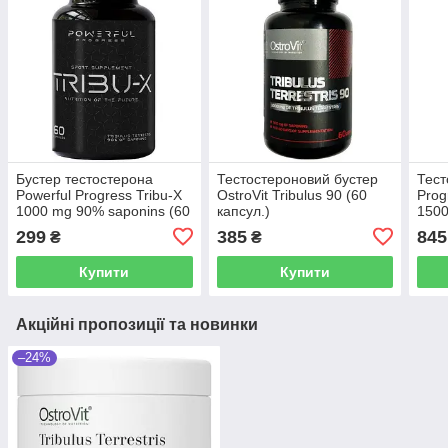
Бустер тестостерона
Тестостероновий бустер
Тест
Powerful Progress Tribu-X
OstroVit Tribulus 90 (60
Prog
1000 mg 90% saponins (60
капсул.)
1500
капсул.)
299
385
845
₴
₴
Купити
Купити
Акційні пропозиції та новинки
–24%