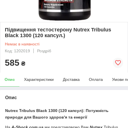
Підвищення тестостерону Nutrex Tribulus
Black 1300 (120 капсул.)
Немає в наявності
Код: 1202019
Роздріб
585
₴
Опис
Характеристики
Доставка
Оплата
Умови п
Опис
Nutrex Tribulus Black 1300 (120 капсул): Потужність
природи для Вашого здоров'я та енергії
На
A-Shock.com.ua
ми представляємо Вам
Nutrex
Tribulus