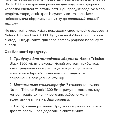
Black 1300 - натуральне рішення для підтримки здоров'я
чоловічої
енергія
та вітальності. Цей продукт поєднує в собі
мудрість стародавніх трав із сучасними технологіями,
забезпечуючи підтримку на шляху до
активний спосіб
життя
.
Не пропустіть можливість покращити своє чоловіче здоров'я з
Nutrex Tribulus Black 1300. Купуйте на A-Shock.com.ua вже
сьогодні і відкривайте для себе світ природного балансу та
енергії.
Особливості продукту:
Трибулус для чоловічого здоров'я:
Nutrex Tribulus
Black 1300 містить високоякісний екстракт трибулуса,
який традиційно використовується для підтримки
чоловіче здоров'я
, рівня
тестостерон
та
покращення сексуальної функції.
Максимальна концентрація:
З кожною капсулою
Nutrex Tribulus Black 1300 Ви отримуєте максимальну
концентрацію активних речовин, забезпечуючи
ефективний вплив на Ваш організм.
Натуральне рішення
: Продукт створений на основі
трав та рослин, без додавання синтетичних