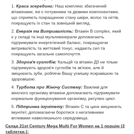
Краса зсередини:
Наш комплекс збагачений
вітамінами, які є потужними та дієвими компонентами,
що сприяють покращенню стану шкіри, волос та нігтів,
покращують їх стан та зовнішній вигляд.
Енергія та Витривалість:
Вітамін B complex, який
є у складі та інші мультимінерали допомагають
підтримувати енергетичний баланс, покращуючи
витривалість та життєвий тонус, надають сил та
покращують загальне самопочуття.
Здоров'я суглобів:
Кальцій та вітамін Д3 не тільки
підтримують здоров'я суглобів та зв'язок, але й
зміцнюють зуби, роблячи Вашу усмішку яскравішою та
здоровішою.
Т
урбота
про Жіночу Систему:
Важливі для
жіночого організму вітаміни допомагають підтримувати
нормальне функціонування організму, регулює цикл.
Підтримка імунітету:
Вітамін С та цинк зміцнюють
імунітет, допомагаючи боротися з негативними
впливами навколишнього середовища.
Склад 21st Century Mega Multi For Women на 1 порцію (2
таблетки.):