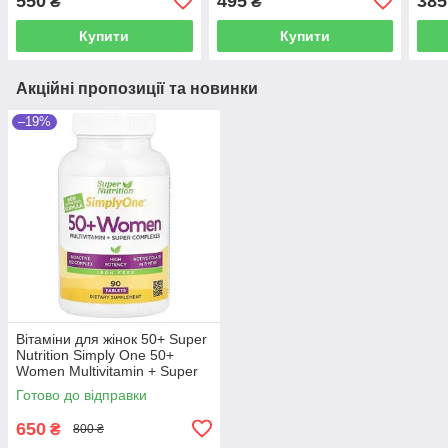
550
495
385
₴
₴
Купити
Купити
Акційні пропозиції та новинки
–19%
Вітаміни для жінок 50+ Super
Nutrition Simply One 50+
Women Multivitamin + Super
Complexes (90 таблеток.)
Готово до відправки
650
₴
800 ₴