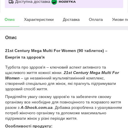
Доступна доставка
Опис
Характеристики
Доставка
Оплата
Умови п
Опис
21st Century Mega Multi For Women (90 таблеток) –
Енергія та здоров'я
Турбота про здоров'я – ключовий аспект активного та
щасливого життя кожної жінки.
21st Century Mega Multi For
Women
– це незамінний мультивітамінний комплекс,
створений спеціально для жінок, які прагнуть підтримувати
здоровий спосіб життя.
Приділяйте увагу своєму здоров'ю та забезпечте своєму
організму все необхідне для повноцінного та яскравого життя
разом з
A-Shock.com.ua
. Добавка розроблена з урахуванням
потреб жіночого організму та допоможе максимально
підтримати жінок у різні періоди життя.
Особливості продукту: