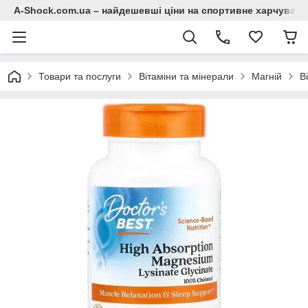
A-Shock.com.ua – найдешевші ціни на спортивне харчування
Товари та послуги
Вітаміни та мінерали
Магній
В