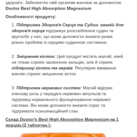
здоров'я. Забезпечте свій організм магнієм за допомогою
Doctor Best High Absorption Magnesium
.
Особливості продукту:
Підтримка Здоров'я Серця та Судин
:
магній для
здоров'я серця
підтримує розслаблення судин та
кругообіг у них, що може допомогти знизити ризик
різних проблем із серцево-судинною системою.
Зміцнення кісток:
Цей продукт містить магній, який
не тільки сприяє засвоєнню кальцію, але й сприяє
підтримці кісток та нервів
. Регулярне вживання
магнію сприяє зміцненню кісток.
Підтримка нервових систем:
Магній відіграє
ключову роль у передачі нервових імпульсів та
підтримці нормального функціонування нервової
системи. Він може допомогти знизити стрес та
підтримати психоемоційний стан.
Склад Doctor's Best High Absorption Magnesium на 1
порцію.(2 таблетки.):