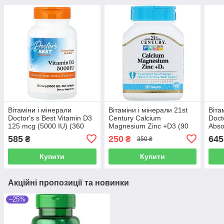
Вітаміни і мінерали
Вітаміни і мінерали 21st
Віта
Doctor's s Best Vitamin D3
Century Calcium
Doct
125 mcg (5000 IU) (360
Magnesium Zinc +D3 (90
Abso
капсул.)
таблеток.)
(60 
585
250
645
₴
₴
350 ₴
Купити
Купити
Акційні пропозиції та новинки
–25%