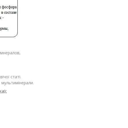
минералов
,
ічої статі.
і
мультимінерали.
ка):