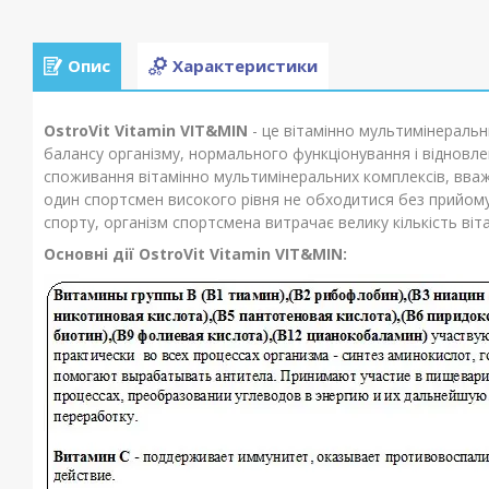
Опис
Характеристики
OstroVit Vitamin VIT&MIN
- це вітамінно мультимінераль
балансу організму, нормального функціонування і відновл
споживання вітамінно
мультимінеральних
комплексів, вваж
один спортсмен високого рівня не обходитися без прийому 
спорту, організм спортсмена витрачає велику кількість віта
Основні дії OstroVit Vitamin VIT&MIN: