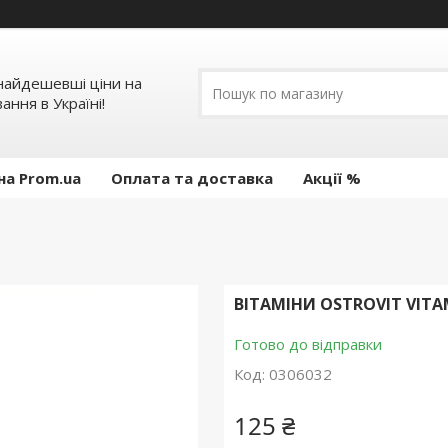
 найдешевші ціни на
ання в Україні!
на Prom.ua
Оплата та доставка
Акції %
ВІТАМІНИ OSTROVIT VITAM
Готово до відправки
Код:
0306032
125 ₴