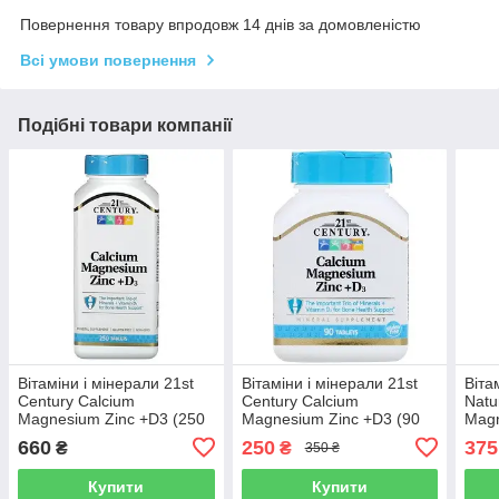
Повернення товару впродовж 14 днів за домовленістю
Всі умови повернення
Подібні товари компанії
Вітаміни і мінерали 21st
Вітаміни і мінерали 21st
Віта
Century Calcium
Century Calcium
Natu
Magnesium Zinc +D3 (250
Magnesium Zinc +D3 (90
Magn
таблеток.)
таблеток.)
Vita
660
250
375
₴
₴
350 ₴
Купити
Купити