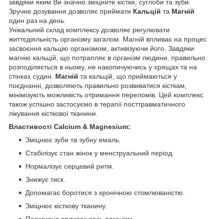
завдяки яким Ви значно зміцните кістки, суглоби та зуби.
Зручне дозування дозволяє приймати
Кальцій
та
Магній
один раз на день.
Унікальний склад комплексу дозволяє регулювати
життєдіяльність організму загалом. Магній впливає на процес
засвоєння кальцію організмом, активізуючи його. Завдяки
магнію кальцій, що потрапляє в організм людини, правильно
розподіляється в ньому, не накопичуючись у хрящах та на
стінках судин.
Магній
та кальцій, що приймаються у
поєднанні, дозволяють правильно розвиватися кісткам,
мінімізують можливість отримання переломів. Цей комплекс
також успішно застосуємо в терапії посттравматичного
лікування кісткової тканини.
Властивості Calcium & Magnesium:
Зміцнює зуби та зубну емаль.
Стабілізує стан жінок у менструальний період.
Нормалізує серцевий ритм.
Знижує тиск.
Допомагає боротися з хронічною стомлюваністю.
Зміцнює кісткову тканину.
Позитивно впливає весь організм.