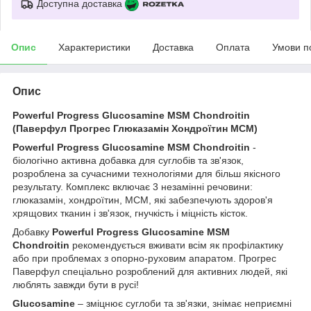
Доступна доставка
Опис
Характеристики
Доставка
Оплата
Умови п
Опис
Powerful Progress Glucosamine MSM Chondroitin
(Паверфул Прогрес Глюказамін Хондроїтин МСМ)
Powerful Progress Glucosamine MSM Chondroitin
-
біологічно активна добавка для суглобів та зв'язок,
розроблена за сучасними технологіями для більш якісного
результату. Комплекс включає 3 незамінні речовини:
глюказамін, хондроїтин, МСМ, які забезпечують здоров'я
хрящових тканин і зв'язок, гнучкість і міцність кісток.
Добавку
Powerful Progress Glucosamine MSM
Chondroitin
рекомендується вживати всім як профілактику
або при проблемах з опорно-руховим апаратом. Прогрес
Паверфул спеціально розроблений для активних людей, які
люблять завжди бути в русі!
Glucosamine
– зміцнює суглоби та зв'язки, знімає неприємні