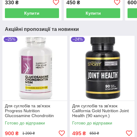
330
450
600
₴
₴
Купити
Купити
Акційні пропозиції та новинки
–25%
–24%
Для суглобів та зв'язок
Для суглобів та зв'язок
Progress Nutrition
California Gold Nutrition Joint
Glucosamine Chondroitin
Health (90 капсул.)
MSM Complex + Hyaluronic
Готово до відправки
Готово до відправки
Acid (120 таблеток.)
900
495
₴
₴
1 200 ₴
650 ₴