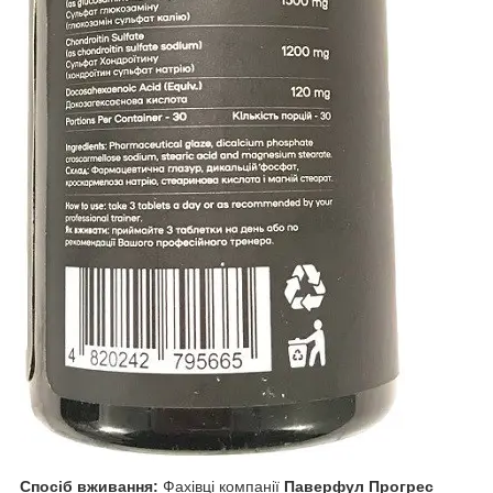
Спосіб вживання:
Фахівці компанії
Паверфул Прогрес