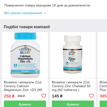
Повернення товару впродовж 14 днів за домовленістю
Всі умови повернення
Подібні товари компанії
Вітаміни і мінерали 21st
Вітаміни і мінерали 21st
Віта
Century Calcium
Century Zinc Chelated 50
Cent
Magnesium Zinc +D3 (90
mg (60 таблеток.)
Plus
таблеток.)
250
145
385
₴
₴
350 ₴
Купити
Купити