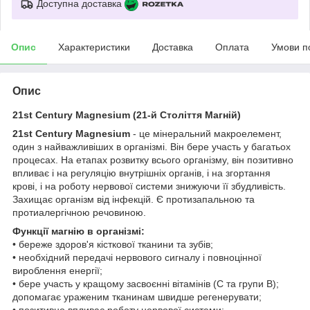
Доступна доставка
Опис
Характеристики
Доставка
Оплата
Умови п
Опис
21st Century Magnesium (21-й Століття Магній)
21st Century Magnesium
- це мінеральний макроелемент,
один з найважливіших в організмі. Він бере участь у багатьох
процесах. На етапах розвитку всього організму, він позитивно
впливає і на регуляцію внутрішніх органів, і на згортання
крові, і на роботу нервової системи знижуючи її збудливість.
Захищає організм від інфекцій. Є протизапальною та
протиалергічною речовиною.
Функції магнію в організмі:
• береже здоров'я кісткової тканини та зубів;
• необхідний передачі нервового сигналу і повноцінної
вироблення енергії;
• бере участь у кращому засвоєнні вітамінів (С та групи В);
допомагає ураженим тканинам швидше регенерувати;
• позитивно впливає роботу нервової системи;