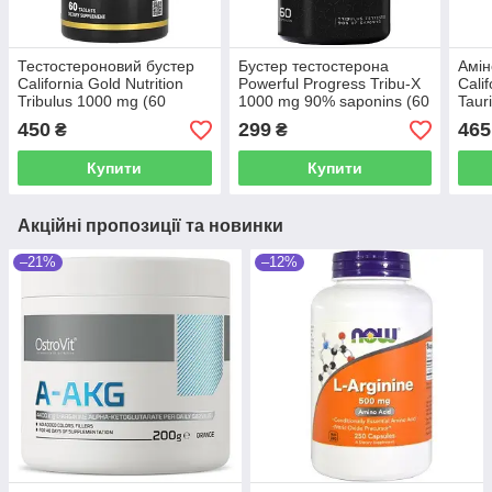
Тестостероновий бустер
Бустер тестостерона
Амін
California Gold Nutrition
Powerful Progress Tribu-X
Calif
Tribulus 1000 mg (60
1000 mg 90% saponins (60
Taur
таблеток.)
капсул.)
капс
450
299
465
₴
₴
Купити
Купити
Акційні пропозиції та новинки
–21%
–12%