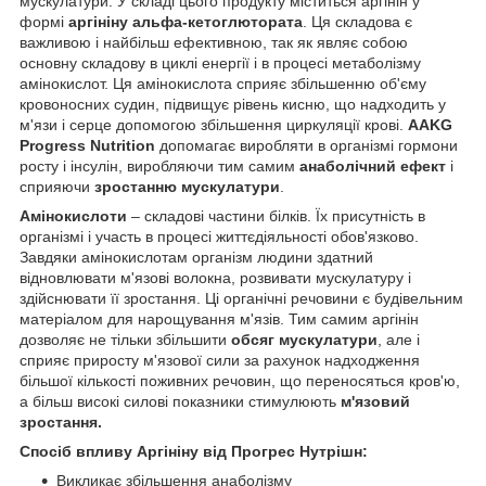
мускулатури. У складі цього продукту міститься аргінін у
формі
аргініну альфа-кетоглютората
. Ця складова є
важливою і найбільш ефективною, так як являє собою
основну складову в циклі енергії і в процесі метаболізму
амінокислот. Ця амінокислота сприяє збільшенню об'єму
кровоносних судин, підвищує рівень кисню, що надходить у
м'язи і серце допомогою збільшення циркуляції крові.
AAKG
Progress Nutrition
допомагає виробляти в організмі гормони
росту і інсулін, виробляючи тим самим
анаболічний ефект
і
сприяючи
зростанню мускулатури
.
Амінокислоти
– складові частини білків. Їх присутність в
організмі і участь в процесі життєдіяльності обов'язково.
Завдяки амінокислотам організм людини здатний
відновлювати м'язові волокна, розвивати мускулатуру і
здійснювати її зростання. Ці органічні речовини є будівельним
матеріалом для нарощування м'язів. Тим самим аргінін
дозволяє не тільки збільшити
обсяг мускулатури
, але і
сприяє приросту м'язової сили за рахунок надходження
більшої кількості поживних речовин, що переносяться кров'ю,
а більш високі силові показники стимулюють
м'язовий
зростання.
Спосіб впливу Аргініну від Прогрес Нутрішн:
Викликає збільшення анаболізму