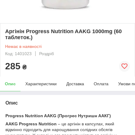
Аргінін Progress Nutrition AAKG 1000mg (60
таблеток.)
Немає в наявності
Код: 1401023
Роздріб
285
₴
Опис
Характеристики
Доставка
Оплата
Умови п
Опис
Progress Nutrition AAKG (Прогрес Нутришн ААКГ)
AAKG Progress Nutrition
– це аргінін в капсулах, який
відмінно підходить для нарощування солідних обсягів