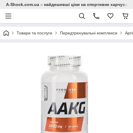
A-Shock.com.ua – найдешевші ціни на спортивне харчування
Товари та послуги
Передтренувальні комплекси
Арг