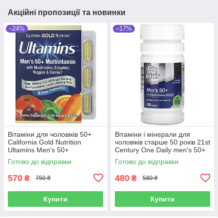
Акційні пропозиції та новинки
–24%
–17%
Вітаміни для чоловіків 50+
Вітаміни і мінерали для
California Gold Nutrition
чоловіків старше 50 років 21st
Ultamins Men's 50+
Century One Daily men's 50+
Multivitamin (60 капсул.)
(100 таблеток.)
Готово до відправки
Готово до відправки
570
480
₴
₴
750 ₴
580 ₴
Купити
Купити