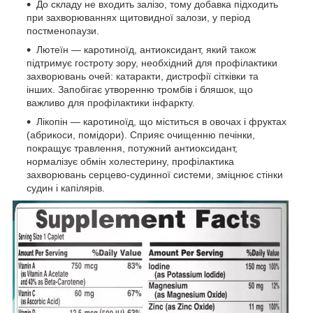
До складу не входить залізо, тому добавка підходить
при захворюваннях щитовидної залози, у період
постменопаузи.
Лютеїн — каротиноїд, антиоксидант, який також
підтримує гостроту зору, необхідний для профілактики
захворювань очей: катаракти, дистрофії сітківки та
інших. Запобігає утворенню тромбів і бляшок, що
важливо для профілактики інфаркту.
Лікопін — каротиноїд, що міститься в овочах і фруктах
(абрикоси, помідори). Сприяє очищенню печінки,
покращує травлення, потужний антиоксидант,
нормалізує обмін холестерину, профілактика
захворювань серцево-судинної системи, зміцнює стінки
судин і капілярів.