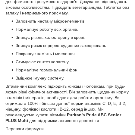
для фізичного і розумового здоров'я. Дозування відповідають
віковим особливостям. Підходить вегетаріанцям. Таблетки без
запаху і неприємного присмаку.
Заповнить нестачу мікроелементів.
Нормалізує роботу всіх органів.
Знижує рівень холестерину в крові.
Знижує ризик серцево-судинних захворювань.
Покращує пам'ять і мислення.
Стимулює синтез колагену.
Нормалізує гормональний фон.
Зміцнює імунну систему.
Вітамінний комплекс підходить жінкам і чоловікам, при будь-
якому рівні фізичної активності. Він заповнить щоденну норму
вітамінів і мінералів, необхідних для роботи організму. Ви
отримаєте 100% і більше денної норми вітамінів C, D, E, B-2,
ніацину, фолієвої кислоти і B-12, серед інших. Ми
рекомендуємо купити вітаміни
Puritan's Pride ABC Senior
PLUS Multi
для підтримки активного довголіття.
Переваги формули