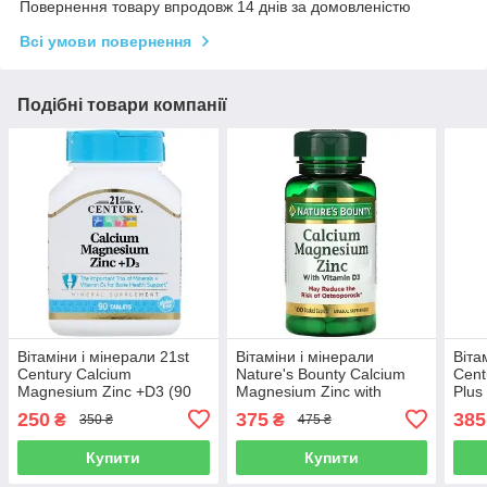
Повернення товару впродовж 14 днів за домовленістю
Всі умови повернення
Подібні товари компанії
Вітаміни і мінерали 21st
Вітаміни і мінерали
Віта
Century Calcium
Nature's Bounty Calcium
Cent
Magnesium Zinc +D3 (90
Magnesium Zinc with
Plus
таблеток.)
Vitamin D3 (100 таблеток.)
250
375
385
₴
₴
350 ₴
475 ₴
Купити
Купити