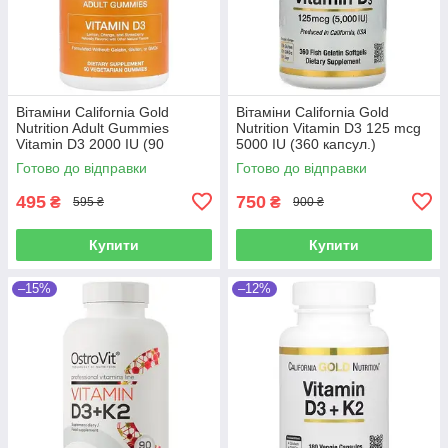
Вітаміни California Gold
Вітаміни California Gold
Nutrition Adult Gummies
Nutrition Vitamin D3 125 mcg
Vitamin D3 2000 IU (90
5000 IU (360 капсул.)
жувальних цукерок.)
Готово до відправки
Готово до відправки
495
750
₴
₴
595 ₴
900 ₴
Купити
Купити
–15%
–12%