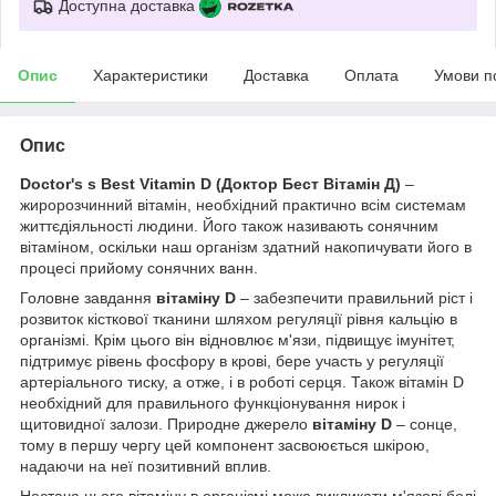
Доступна доставка
Опис
Характеристики
Доставка
Оплата
Умови п
Опис
Doctor's s Best Vitamin D (Доктор Бест Вітамін Д)
–
жиророзчинний вітамін, необхідний практично всім системам
життєдіяльності людини. Його також називають сонячним
вітаміном, оскільки наш організм здатний накопичувати його в
процесі прийому сонячних ванн.
Головне завдання
вітаміну D
– забезпечити правильний ріст і
розвиток кісткової тканини шляхом регуляції рівня кальцію в
організмі. Крім цього він відновлює м'язи, підвищує імунітет,
підтримує рівень фосфору в крові, бере участь у регуляції
артеріального тиску, а отже, і в роботі серця. Також вітамін D
необхідний для правильного функціонування нирок і
щитовидної залози. Природне джерело
вітаміну D
– сонце,
тому в першу чергу цей компонент засвоюється шкірою,
надаючи на неї позитивний вплив.
Нестача цього вітаміну в організмі може викликати м'язові болі