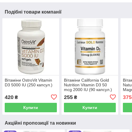
Подібні товари компанії
Вітаміни OstroVit Vitamin
Вітаміни California Gold
Віта
D3 5000 IU (250 капсул.)
Nutrition Vitamin D3 50
Natu
mcg 2000 IU (90 капсул.)
Magn
Vita
420
255
375
₴
₴
Купити
Купити
Акційні пропозиції та новинки