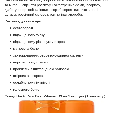
та мігрені, сприяти розвитку і загострень екземи, псоріазу,
діабету, гіпертонії та інших хвороб серця, викликати рахіт,
аутизм, розсіяний склероз, рак та інші хвороби.
Рекомендується при:
остеопорозі
підвищеному тиску
підвищеному рівні цукру в крові
м'язового болю
захворюваннях серцево-судинної системи
ниркової недостатності
проблеми з щитовидною залозою
шкірних захворюваннях
ослабленому імунітеті
головного болю
Склад Doctor's s Best Vitamin D3 на 1 порцію.(1 капсулу.):