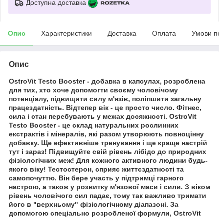
Доступна доставка
Опис
Характеристики
Доставка
Оплата
Умови п
Опис
OstroVit Testo Booster
- добавка в капсулах, розроблена
для тих, хто хоче допомогти своєму чоловічому
потенціалу, підвищити силу м'язів, поліпшити загальну
працездатність. Відтепер вік - це просто число. Фітнес,
сила і стан перебувають у межах досяжності. OstroVit
Testo Booster - це склад натуральних рослинних
екстрактів і мінералів, які разом утворюють повноцінну
добавку. Ще ефективніше тренування і ще краще настрій
тут і зараз! Підвищуйте свій рівень лібідо до природних
фізіологічних меж! Для кожного активного людини будь-
якого віку! Тестостерон, сприяє життєздатності та
самопочуттю. Він бере участь у підтримці гарного
настрою, а також у розвитку м'язової маси і сили. З віком
рівень чоловічого сил падає, тому так важливо тримати
його в "верхньому" фізіологічному діапазоні. За
допомогою спеціально розробленої формули, OstroVit