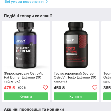
Всі умови повернення
Подібні товари компанії
Жироспалювач OstroVit
Тестостероновий бустер
Тест
Fat Burner Extreme (90
OstroVit Testo Extreme (90
Ostr
таблеток.)
капсул.)
капс
475
450
385
₴
₴
600 ₴
Купити
Купити
Акційні пропозиції та новинки