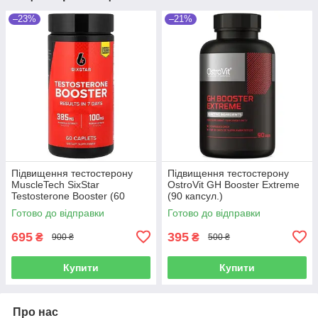
–23%
–21%
Підвищення тестостерону
Підвищення тестостерону
MuscleTech SixStar
OstroVit GH Booster Extreme
Testosterone Booster (60
(90 капсул.)
капсул.)
Готово до відправки
Готово до відправки
695
395
₴
₴
900 ₴
500 ₴
Купити
Купити
Про нас